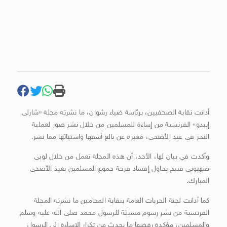
أدانت نقابة الصحفيين، برئاسة ضياء رشوان، ما نشرته مجلة «شارلى
إيبدو» الفرنسية من إساءة للمسلمين من خلال نشر صور لعملية
النحر في عيد الأضحى، معبرة عن بالغ أسفها واستيائها مما نشر.
وأكدت في بيان لها، الأحد، أن هذه المجلة تعمل من خلال لوبى
صهيونى قبيح يحاول إفساد فرحة جموع المسلمين بعيد الأضحى
المبارك.
كما أدانت لجنة الحريات العامة بنقابة المحامين ما نشرته المجلة
الفرنسية من نشر رسوم مسيئة للرسول محمد صلى الله عليه وسلم
والمسلمين، مؤكدة رفضها ما يحدث من تكرار الإساءة إلى الرسول