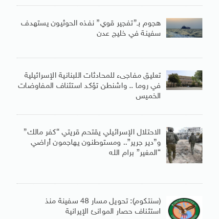
هجوم بـ”تفجير قوي” نفذه الحوثيون يستهدف
سفينة في خليج عدن
تعليق مفاجىء للمحادثات اللبنانية الإسرائيلية
في روما .. واشنطن تؤكد استئناف المفاوضات
الخميس
الاحتلال الإسرائيلي يقتحم قريتي “كفر مالك”
و”دير جرير”.. ومستوطنون يهاجمون أراضي
“المغير” برام الله
(سنتكوم): تحويل مسار 48 سفينة منذ
استئناف حصار الموانئ الإيرانية