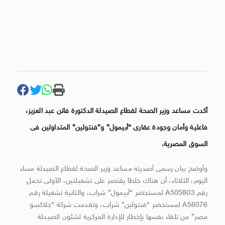
أكدت مساعد وزير الصحة لقطاع الصيدلة الدكتورة فاتن عبد العزيز،
فاعلية وأمان وجودة عقارى “أبيمول” و”فنتولين” المتداولين فى
السوق المصرية.
وأوضح بيان رسمى أصدرته مساعد وزير الصحة لقطاع الصيدلة مساء
اليوم، الثلاثاء، أن هناك خلطا يقتصر على تشغيلتين، الأولى تحمل
رقم A505803 لمستحضر “أبيمول” شراب، والثانية تشغيلة رقم
A56076 لمستحضر “فنتولين” شراب، وتقدمت شركة “جلاكسو
مصر” من تلقاء نفسها بإخطار للإدارة المركزية لشئون الصيدلة