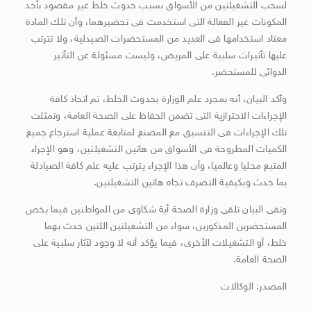
لسحب التشغيلتين من الأسواق بسبب حدوث خلط غير مقصود بأحد
المكونات غير الفعالة التى استخدمت فى تحضيرهما، وأن تلك المادة
معتاد استخدامها فى العديد من المستحضرات الصيدلية، ولا تترتب
عليها تأثيرات سلبية على المريض، وليست مسئولة عن التأثير
الدوائى للمستحضر.
وأكد البيان، أنه بمجرد علم الوزارة بحدوث الخلط، تم اتخاذ كافة
الإجراءات الاحترازية التى تضمن الحفاظ على الصحة العامة، وتمثلت
تلك الإجراءات فى التنسيق مع المصنع لمتابعة عملية استرجاع جميع
الكميات المطروحة فى الأسواق من هاتين التشغيلتين، وهو الإجراء
المتبع محليا وعالميا، وأن هذا الإجراء يترتب عليه علم كافة الصيادلة
بما حدث وبكيفية التصرف تجاه هاتين التشغيلتين.
ونفى البيان تلقى وزارة الصحة أية شكاوى من المواطنين فيما يخص
المستحضرين المذكورين، سواء من التشغيلتين اللتين حدث بهما
خلط، أو التشغيلات الأخرى، فيما يؤكد أنه لا وجود لآثار سلبية على
الصحة العامة.
المصدر: الوكالات