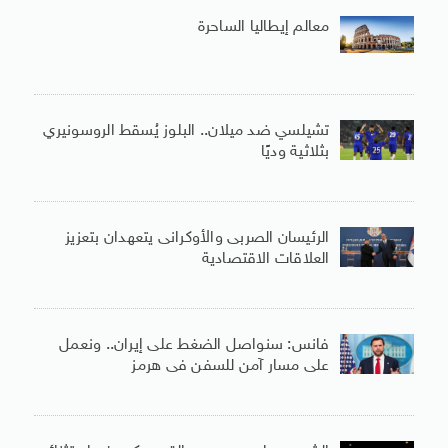
معالم إيطاليا الساحرة
تشيلسي ضد ميلان.. البلوز يُسقط الروسونيري
بثلاثية وديًا
الرئيسان الصربى والأوكرانى يتعهدان بتعزيز
العلاقات الاقتصادية
فانس: سنواصل الضغط على إيران.. ونعمل
على مسار آمن للسفن فى هرمز