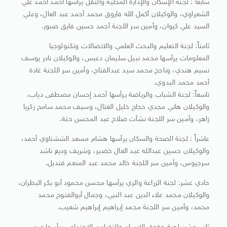
سابعاً : لجنة الإسكان والإدارة المحلية والنقل يرأسها أحمد أحمد علي
الشعراوي، والوكيلان أكمل الله فاروق محمد أحمد عبد العال، وعلي
السيد علي كيوان، وأمين سر اللجنة أحمد حسين فايق صبور.
ثامناً: لجنة التعليم والبحث العلمي والاتصالات وتكنولوجيا
المعلومات يرأسها محمد نبيل سليمان دعبس، والوكيلان نادر يوسف
نسيم هندي، وناجح محمد سيد عبدالفتاح، وأمين سر اللجنة غادة
أحمد محمد البدوي.
تاسعاً: لجنة الشباب والرياضة يرأسها أحمد إحسان مصطفى دياب،
والوكيلان هاني مجدي حجاج خليل العتال، وسيف محمد سامح زكريا
زاهر، وأمين سر اللجنة نشأت صلاح عبد المحسن حتة.
عاشراً : لجنة الصحة والسكان يرأسها هشام مسعد الششتاوي أحمد،
والوكيلان حسين عبدالله عبد العال خضير، وشريف وديع ناشد
سرجيوس، وأمين سر اللجنة خالد محمد عبد المنعم قنديل.
حادي عشر: لجنة الزراعة والري يرأسها محسن محمود أبو بكر البطران،
والوكيلان محمد علاء الدين عبد النبي، وجمال أبوالفتوح محمد
محمد، وأمين سر اللجنة محمد إبراهيم إبراهيم شعيب.