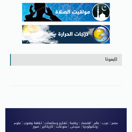
تابعونا
مصر
|
عرب
|
عالم
|
اقتصاد
|
رياضة
|
تقارير ومتابعات
|
ثقافة وفنون
|
علوم
|
وتكنولوجيا
|
سيدتى
|
منوعات
|
كاريكاتير
|
صور