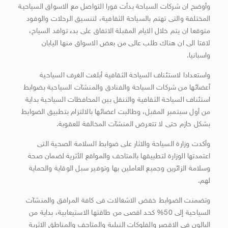
وأوضح ان شركات السياحة بدأت فورا التواصل مع الاسواق السياحية
المختلفة والتى تهتم بالسياحة الثقافية، لتنسيق الرحلات والوفود
متوقعا ان يتم خلال الايام المقبلة الاتفاق على بدء توافد السياح،
لافتا الى ان هناك طلب عالى من بعض الاسواق منها اليابان
واسبانيا.
واستعدادا لاستئناف السياحة الثقافية أبلغت الغرف السياحية
أعضائها من شركات السياحة والفنادق والمنشآت السياحية بضوابط
استئناف السياحة الثقافية والتنقل بين المحافظات السياحية بداية
من أول سبتمبر المقبل، وطالبت اعضائها بالالتزام بتطبيق الضوابط
بشكل حازم حتى لا تتعرض المنشآت المخالفة للعقوبة.
وأكدت وزارة السياحة والاثار على ضوابط السلامة الصحية التى
اعتمدتها الوزارة لتطبيقها بالمتاحف والمواقع الأثرية لضمان صحة
وسلامة الزائرين وجميع العاملين بها وتوفير سبل الوقاية والحماية
لهم.
وتضمنت الضوابط خفض الاشغالات فى كافة المرافق والمنشآت
السياحية إلى 50% كحد اقصى من طاقتها الاستيعابية، بداية من
البالون فى الاقصر والفلوكات النيلية والمتاحف والمناطق الاثرية