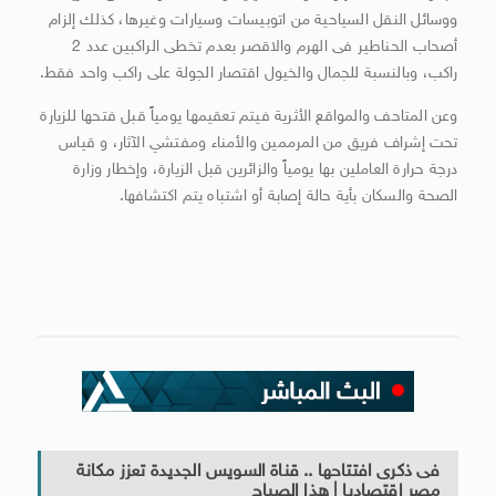
ووسائل النقل السياحية من اتوبيسات وسيارات وغيرها، كذلك إلزام
أصحاب الحناطير فى الهرم والاقصر بعدم تخطى الراكبين عدد 2
راكب، وبالنسبة للجمال والخيول اقتصار الجولة على راكب واحد فقط.
وعن المتاحف والمواقع الأثرية فيتم تعقيمها يومياً قبل فتحها للزيارة
تحت إشراف فريق من المرممين والأمناء ومفتشي الآثار، و قياس
درجة حرارة العاملين بها يومياً والزائرين قبل الزيارة، وإخطار وزارة
الصحة والسكان بأية حالة إصابة أو اشتباه يتم اكتشافها.
فى ذكرى افتتاحها .. قناة السويس الجديدة تعزز مكانة
مصر اقتصاديا | هذا الصباح