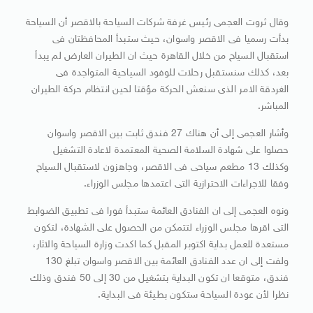
وقال ثروت العجمى رئيس غرفة شركات السياحة بالاقصر أن السياحة
بدأت رسميا فى الاقصر واسوان، حيث ستبدأ المحافظتان فى
استقبال السياح من خلال القاهرة حيث ان الطيران العارض لم يبدأ
بعد، كذلك سنستقبل رحلات للوفود السياحية المتواجدة فى
الغردقة الامر الذى سنعش الحركة مؤقتا لحين انتظام حركة الطيران
المباشر.
وأشار العجمى إلى أن هناك 27 فندق ثابت بين الاقصر واسوان
حصلوا على شهادة السلامة الصحية المعتمدة لاعادة التشغيل
وكذلك 13 مطعم سياحى فى الاقصر، وجاهزون لاستقبال السياح
وفقا للاجراءات الاحترازية التى اعتمدها مجلس الوزراء.
ونوه العجمى إلى ان الفنادق العائمة ستبدأ فورا فى تطبيق الضوابط
التى اقرها مجلس الوزراء لتتمكن من الحصول على الشهادة، لتكون
مستعدة للعمل بداية اكتوبر المقبل كما اكدت وزارة السياحة والاثار،
ولفت إلى ان عدد الفنادق العائمة بين الاقصر واسوان تبلغ 130
فندق، متوقعا ان تكون البداية بتشغيل من 30 إلى 50 فندق وذلك
نظرا لأن عودة السياحة ستكون بطيئة فى البداية.