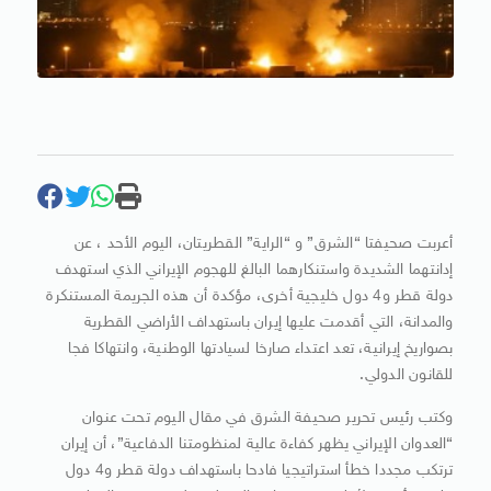
أعربت صحيفتا “الشرق” و “الراية” القطريتان، اليوم الأحد ، عن
إدانتهما الشديدة واستنكارهما البالغ للهجوم الإيراني الذي استهدف
دولة قطر و4 دول خليجية أخرى، مؤكدة أن هذه الجريمة المستنكرة
والمدانة، التي أقدمت عليها إيران باستهداف الأراضي القطرية
بصواريخ إيرانية، تعد اعتداء صارخا لسيادتها الوطنية، وانتهاكا فجا
للقانون الدولي.
وكتب رئيس تحرير صحيفة الشرق في مقال اليوم تحت عنوان
“العدوان الإيراني يظهر كفاءة عالية لمنظومتنا الدفاعية”، أن إيران
ترتكب مجددا خطأ استراتيجيا فادحا باستهداف دولة قطر و4 دول