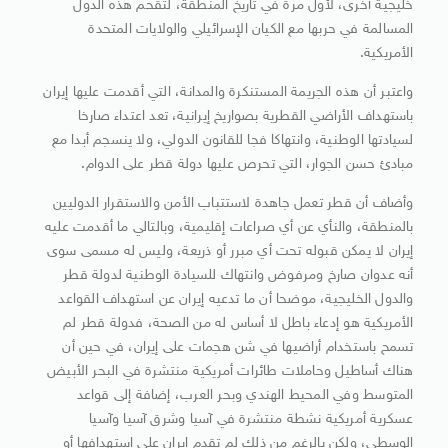
خليجية أخرى، لأول مرة في تاريخ المنطقة، لتقحم هذه الدول
المسالمة في حربها مع الكيان الإسرائيلي والولايات المتحدة
الأمريكية.
واعتبر أن هذه الجريمة المستنكرة والمدانة، التي أقدمت عليها إيران
باستهداف الأراضي القطرية بصواريخ إيرانية، تعد اعتداء صارخا
لسيادتها الوطنية، وانتهاكا فجا للقانون الدولي، ولا ينسجم أبدا مع
مبادئ حسن الجوار، التي تحرص عليها دولة قطر على الدوام.
وأضاف أن قطر تعمل جاهدة لاستتباب الأمن والاستقرار الدوليين
بالمنطقة، والنأي عن أي صراعات إقليمية، وبالتالي ما أقدمت عليه
إيران لا يمكن قبوله تحت أي مبرر أو ذريعة، وليس له مسمى سوى
أنه عدوان صارخ ومرفوض وانتهاك للسيادة الوطنية لدولة قطر
والدول الخليجية، موضحا أن ما تدعيه إيران عن استهداف القواعد
الأمريكية هو إدعاء باطل لا أساس له من الصحة، فدولة قطر لم
تسمح باستخدام أراضيها في شن هجمات على إيران، في حين أن
هناك أساطيل وحاملات طائرات أمريكية منتشرة في البحر الأبيض
المتوسط وفي المحيط الهندي وبحر العرب، إضافة إلى قواعد
عسكرية أمريكية نشطة منتشرة في آسيا وشرق آسيا وآسيا
الوسطى، ولكن بالرغم من ذلك لم تقدم إيران على استهدافها أو