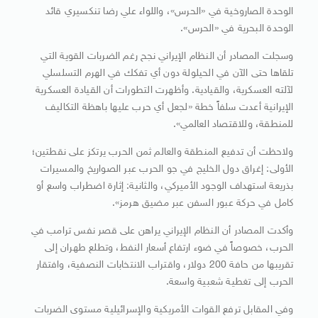
الوحدة الصاروخية في «الحرس»، واللواء علي رضا تنكسيري قائد
الوحدة البحرية في «الحرس».
وسجلت المصادر أن النظام الإيراني نجح رغم الضربات القوية التي
تلقاها حتى الآن في الحيلولة دون أي تفكك في الهرم التسلسلي
لآلته العسكرية، والقيادية. وأظهرت التطورات أن القيادة العسكرية
الإيرانية أعدت سلفاً خطة «لجعل أي حرب عليها باهظة التكاليف
للمنطقة، وللاقتصاد العالمي».
ولاحظت أن تدفيع المنطقة والعالم ثمن الحرب يرتكز على نقطتين؛
الأولى: إغراق دول الخليج في جو الحرب عبر الصواريخ والمسيرات
بذريعة استهداف الوجود الأميركي، والثانية: إثارة اضطراب واسع أو
كامل في حركة عبور السفن عبر مضيق هرمز».
وأكدت المصادر أن النظام الإيراني يراهن على قصر نفس ترامب في
الحرب، خصوصاً في ضوء ارتفاع أسعار النفط، وتطلع طهران إلى
تقريبها من حافة 200 دولار، واقتراب الانتخابات النصفية، وافتقار
الحرب إلى تغطية شعبية واسعة.
وفي المقابل ترفع القوات الأمريكية والإسرائيلية مستوى الضربات