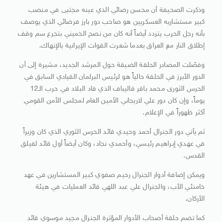
وذكرت الصحيفة أن محسن رضائي الذي عينه مجتبى في منصب
كبير مستشاريه العسكريين هو صاحب دور بارز فرضائي الذي يوصف
بأنه رجل الحرب يتردد أيضاً أنه كان من نصح الخميني بتجرع سم وقف
إطلاق النار مع العراق بعدما شعرت القوات الإيرانية بالإنهاك.
وفصّلت المصادر الحلقة الضيقة حول المرشد الجديد، مشيرة إلى أن
الدور الأبرز في الحلقة حالياً هو لرئيس البرلمان القيادي السابق في
الحرس الثورى محمد باقر قاليباف الذي قاد البلاد في حرب الـ12
يوماً، وإن كان دور علي لاريجاني الأمين العام لمجلس الأمن القومي
أكثر ظهوراً في الإعلام.
ثم يأتي دور الجنرال أحمد وحيدي قائد الحرس الثوري الذي كان وزيراً
في عهدي إبراهيم رئيسي، وأحمدي نجاد، وكان أيضاً أول قائد لفيلق
القدس.
ويمكن إضافة أدوار الجنرال رحيم صفوي كبير المستشارين في عهد
خامنئي الأب، والجنرال علي عبد اللهي قائد العمليات في هيئة
الأركان.
كما تضم حلقة أصحاب الأدوار المؤثرة الجنرال مجيد موسوي قائد