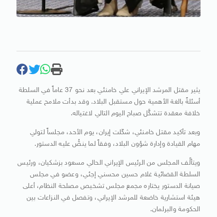
يثير مقتل المرشد الإيراني علي خامنئي بعد نحو 37 عاماً في السلطة
أسئلةً بالغة الأهمية حول مستقبل البلاد. وقد بدأت ملامح عملية
خلافة معقدة تتشكَّل صباح اليوم التالي لاغتياله.
وبعد تأكيد مقتل خامنئي، شكّلت إيران، يوم الأحد، مجلساً لتولي
مهام القيادة وإدارة شؤون البلاد، وفقاً لما ينصُّ عليه الدستور.
ويتألَّف المجلس من الرئيس الإيراني الحالي مسعود بزشكيان، ورئيس
السلطة القضائية غلام حسين محسني إجئي، وعضو في مجلس
صيانة الدستور يختاره مجمع مجلس تشخيص مصلحة النظام، أعلى
هيئة استشارية خاضعة للمرشد الإيراني، وتفصل في النزاعات بين
الحكومة والبرلمان.