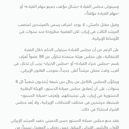
وسيتولى مجلس القيادة «بشكل مؤقت جميع مهام القيادة» أو
«مهام القيادة مؤقتاً».
وقبل مقتل خامنئي، لا يوجد اعتراف رسمي بالمرشحين لمنصب
المرشد الثالث في إيران، لكن القضية مطروحة منذ سنوات في
الأوساط الإيرانية.
على الرغم من أن مجلس القيادة سيتولى الحكم خلال الفترة
الانتقالية، فإن مجلس هيئة متنفذة تتكوَّن من 88 عضواً تُعرَف
باسم «مجلس خبراء القيادة» أو «مجلس الخبراء» يجب أن تختار، في
أقرب وقت ممكن مرشداً أعلى جديداً، بموجب القانون الإيراني.
ويتكوَّن المجلس بالكامل من رجال دين شيعة يُنتخبون شعبياً كل 8
سنوات، على أن يُصادق مجلس صيانة الدستور، الهيئة الرقابية
الدستورية في إيران، على ترشيحاتهم. ويُعرَف «صيانة الدستور»
باستبعاد مرشحين في مختلف الانتخابات الإيرانية، ولا يُعد مجلس
الخبراء استثناءً في ذلك.
فقد منع مجلس صيانة الدستور حسن الخميني حفيد المرشد الإيراني
الأول، والرئيس الإيراني السابق حسن روحاني، المعتدل نسبياً، من