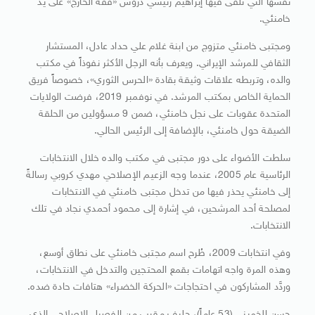
نفسها التي تلقى فيها إبراهيم رئيسي دروس «فقه الخارج» على يد
خامنئي.
ومجتبى خامنئي متزوج من ابنة غلام علي حداد عادل، المستشار
الثقافي للمرشد الإيراني. ويعرف بأنه الرجل الأكثر نفوذاً في مكتب
والده، وتربطه علاقات وثيقة بقادة «الحرس الثوري»، خصوصاً فريق
الحماية الخاص بمكتب المرشد. في نوفمبر 2019، فرضت الولايات
المتحدة عقوبات على نجل خامنئي، ضمن 9 مسؤولين من الحلقة
الضيقة حول خامنئي، بالإضافة إلى الرئيس الحالي.
سلطت الأضواء على دور مجتبى في مكتب والده خلال الانتخابات
الرئاسية عام 2005، عندما وجه الزعيم الإصلاحي مهدي كروبي رسالةً
إلى خامنئي يحذر فيها من تدخل مجتبى خامنئي في الانتخابات
لمصلحة أحد المرشحين، في إشارة إلى محمود أحمدي نجاد في تلك
الانتخابات.
وفي انتخابات 2009، طُرح اسم مجتبى خامنئي على نطاق أوسع،
وهذه المرة واجه اتهامات بقمع المحتجين والتدخل في الانتخابات،
وردَّد المشاركون في احتجاجات «الحركة الخضراء» هتافات حادة ضده.