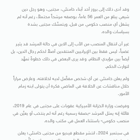
وقد أدى ذلك إلى بروز أحد أبناء خامنئي، مجتبى، وهو رجل دين
شيعي يبلغ من العمر 56 عاماً، بوصفه مرشحاً محتملاً، رغم أنه لم
يشغل أي منصب حكومي من قبل. ويتمسَّك مجتبى بشدة
بسياسات والده.
غير أن انتقال المنصب من الأب إلى الابن في حالة المرشد قد يثير
غضباً، ليس فقط بين الإيرانيين المنتقدين أصلاً لحكم رجال الدين، بل
أيضاً بين مؤيدي النظام. وقد يرى البعض في ذلك خطوةً تمهِّد
لتوارث الحكم.
ولم يعلن خامنئي عن أي شخص مفضَّل لديه لخلافته. وعارض مراراً
خلال مناقشات عن الخلافة في الماضي فكرة أن يتولى ابنه زمام
الأمور.
وفرضت وزارة الخزانة الأميركية عقوبات على مجتبى في عام 2019،
قائلة إنه يمثل المرشد «بصفة رسمية رغم أنه لم ينتخب أو يعيَّن في
منصب حكومي» باستثناء العمل في مكتب والده.
في سبتمبر 2024، انتشر مقطع فيديو من مجتبى خامنئي؛ يعلن