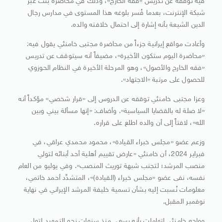
فيه توقفه عن تدريس «فقه الخارج»، وذلك في محاضرة بُثَّت عبر
شبكة الإنترنت، بعدما فُسر بلوغه هذا المستوى في مدارس رجال
الدين الشيعة بأنه إشارة إلى احتمال خلافته والده.
وأعادت مواقع إيرانية جزءاً من محاضرة مجتبى خامنئي يقول فيه:
«محاضرة اليوم ستكون الأخيرة»، مضيفاً أنه سيتوقف عن تدريس
«فقه الخارج والأصول»، وهو المرحلة الأخيرة في النظام الحوزوي
للحصول على مرتبة «الاجتهاد».
وعزا مجتبى خامنئي توقفه عن الدروس إلى «قرار شخصي» مؤكداً أنه
«لا صلة له بالقضايا السياسية». وأضاف: «إنها مسألة بيني وبين
الله»، لافتاً إلى أن والده اطلع على قراره.
وزعم عضو «مجلس خبراء القيادة»، محمود محمدي عراقي، في
فبراير 2024، أن خامنئي «عارض تقييم أهلية أحد أبنائه لتولي
منصب المرشد؛ لتجنب شبهة توريث المنصب». وفي يوليو من العام
نفسه، نفى عضو «مجلس خبراء (القيادة)»، المتشدِّد أحمد خاتمي،
معلومات نُسبت إليه بشأن تسمية خليفة المرشد الإيراني في نهاية
نوفمبر المقبل.
وواجه خامنئي اتهامات بأنه يسعى منذ سنوات نحو التمهيد لتولي