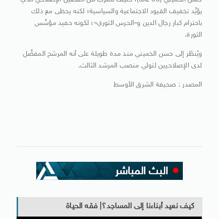
حسن الخميني (53 عاماً)، حليف مقرب من الفصيل الإصلاحي الذي
يؤيِّد تخفيف القيود الاجتماعية والسياسية؛ لكنه يحظى مع ذلك
باحترام كبار رجال الدين و«الحرس الثوري»؛ لكونه حفيد مؤسِّس
الثورة.
ويُنظَر إلى حسن الخميني منذ مدة طويلة على أنه المرشح المفضَّل
لدى الإصلاحيين لتولي منصب المرشد الثالث.
المصدر : صحيفة الشرق الأوسط
كيف نعيد أبناءنا إلى المساجد؟| فقه الحياة