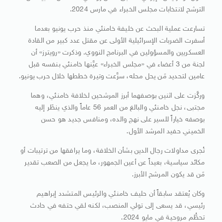
الترشح لانتخابات مجلس الخبراء في مارس 2024.
تسارعت عملية البحث عن خليفة خامنئي منذ حرب يونيو بعدما
أسفرت الضربات الإسرائيلية الأولى عن مقتل عدد كبير من القادة
العسكريين والمسؤولين في البرنامج النووي. وذكرت «رويترز» أن
لجنة من 3 أعضاء في «مجلس الخبراء» عيَّنها خامنئي بنفسه قبل
عامين لتحديد مَن يحل محله، سرَّعت وتيرة خططها خلال حرب يونيو.
وركَّزت على اثنين بوصفهما أبرز المرشحين لخلافة خامنئي، وهما
مجتبى، نجل خامنئي والبالغ من العمر 56 عاماً والذي ينظَر إليه
بوصفه خياراً للسير على نهج والده، ومنافس جديد هو حسن
الخميني حفيد المرشد الأول.
تُجرى مداولات رجال الدين بشأن الخلافة، وما يرافقها من ترتيبات أو
مكائد سياسية، بعيداً عن أعين الجمهور، ما يجعل من الصعب تقدير
مَن قد يكون المرشح الأبرز.
وكان يُعتقد سابقاً أن حليف خامنئي والرئيس المتشدد إبراهيم
رئيسي، قد يسعى إلى تولي المنصب، لكنه لقي حتفه في حادث
تحطُّم مروحية في مايو 2024.