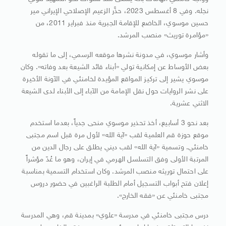
نجله. وفي 8 أغسطس 2023، حذَّر الزعيم الإصلاحي الإيراني مير
حسين موسوي، الخاضع للإقامة الجبرية منذ فبراير 2011، من
«مؤامرة توريث» منصب المرشد.
وأشار موسوي، في مدونة نشرها موقعه الرسمي، إلى ما تقوله
بعض الأوساط عن إمكانية تولي «أبناء قائد الشيعة بعد وفاته». وكان
موسوي يشير إلى تركيز المواقع المؤيدة لخامنئي في الآونة الأخيرة
على نشر الروايات حول نقل الإمامة من الآباء إلى الأبناء لدى الشيعة
الاثني عشرية.
بعد نحو 3 أسابيع، أخذ تحذير موسوي منحى جدياً، بعدما استخدم
موقع حوزة قم العلمية لقب «آية الله» لأول مرة قبل اسم مجتبى
خامنئي. وتسمية «آية الله» لقب ديني يطلق على رجال الدين من
المرتبة الأولى وفق التسلسل الهرمي في إيران، وهو ما عُدّ مؤشراً
على احتمال توريثه منصب المرشد. وكان استخدام التسمية بمناسبة
إعلان فتح أبواب التسجيل أمام الطلبة الراغبين في حضور دروس
مجتبى خامنئي عن «فقه الخارج».
درس مجتبی خامنئي في مدرسة «علوي» بمدينة قم، وهي المدرسة