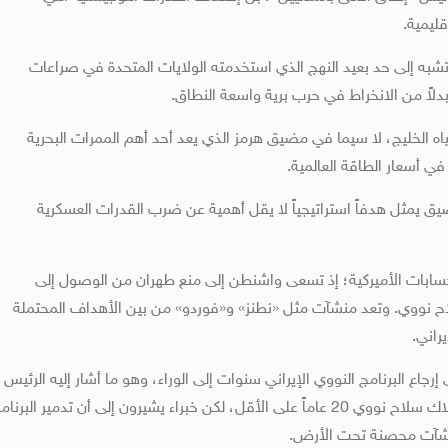
ليمية.
 تشبه إلى حد بعيد النهج الذي استخدمته الولايات المتحدة في صراعات
بدلاً من الانخراط في حرب برية واسعة النطاق.
اه الخليج، لا سيما في مضيق هرمز الذي يعد أحد أهم الممرات البحرية
في أسعار الطاقة العالمية.
 يمثل هدفاً استراتيجياً لا يقل أهمية عن ضرب القدرات العسكرية
 الحسابات الأميركية؛ إذ تسعى واشنطن إلى منع طهران من الوصول إلى
ح نووي. وتعد منشآت مثل «نطنز» و«فوردو» من بين الأهداف المحتملة
راني.
اع البرنامج النووي الإيراني سنوات إلى الوراء، وهو ما أشار إليه الرئيس
ترامب عندما قال إن الإجراءات الأميركية قد تمنع إيران من امتلاك سلاح نووي 20 عاماً على الأقل، لكن خبراء يشيرون إلى أن تدمير البرن
 منشآت محصنة تحت الأرض.