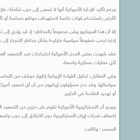
ورغم تأكيد الإدارة الأميركية أنها لا تسعى إلى حرب شاملة، ف
الأرض باستخدام قوات خاصة لاستهداف مواقع حساسة أو تأمي
إلا أن هذا السيناريو يبقى محفوفاً بالمخاطر؛ إذ قد يؤدي إل
إدارة ترمب ضغوطاً سياسية متزايدة بشأن مخاطر الانجرار إل
فقد شهدت بعض المدن الأميركية احتجاجات ضد التصعيد الع
لأي عمليات عسكرية واسعة.
وفي المقابل، تحاول القيادة الإيرانية إظهار موقف من التماسك
سياساتها. وقد حذر مسؤولون إيرانيون من أن أي تصعيد أميرك
أو تهديد الملاحة في الخليج.
ويبدو أن الاستراتيجية الأميركية تقوم على مزيج من التصعيد
إضعاف قدرات إيران الاستراتيجية دون الانزلاق إلى حرب واس
المصدر : وكالات