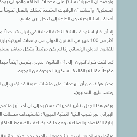
وأوضح أن الضربات ستركز على محطات الطاقة والموانئ بهدف تق
العسكرية. وأضاف أن الولايات المتحدة تمتلك بالفعل تفوقاً جو
أهداف استراتيجية دون الحاجة إلى تدخل بري واسع.
إلا أن خيار استهداف البنية التحتية المدنية في إيران يثير جدلاً
أكثر من 100 خبير في القانون الدولي من جامعات أميركية
للقانون الدولي الإنساني إذا لم يكن مرتبطاً بشكل مباشر بعمل
كما لفت خبراء آخرون، إلى أن القانون الدولي يفرض أيضاً مبدأ
مفرطاً مقارنة بالفائدة العسكرية المرجوة من الهجوم.
وحذر هؤلاء من أن الهجمات على منشآت حيوية قد تؤدي إلى آثار
يعتمد عليها المدنيون.
ورغم هذا الجدل، تشير تقديرات عسكرية إلى أن أحد أبرز ملامح
الإيراني عبر ضرب البنية التحتية الحيوية؛ فاستهداف محطات الط
إدارة الاقتصاد والصناعة، وهو ما قد يضاعف الضغوط الداخلية
ويقول مسؤولون في «البنتاجون» إن الهدف من هذه المقاربة ل