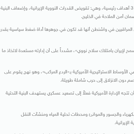
وتهدف هذه المقاربة، بحسب مسؤولين أميركيين، إلى تحقيق 3 أهداف رئيسية، وهي: تقويض القدرات النووية الإيرانية، وإضعاف البنية
مان أمن الملاحة في الخليج.
من المراقبين في واشنطن أنها قد تكون في جوهرها أداة ضغط سياسية بقدر
ح لإيران بامتلاك سلاح نووي»، مشدداً على أن إدارته مستعدة لاتخاذ ما
أوساط الاستراتيجية الأميركية بـ«الردع المركب»، وهو نهج يقوم على
م دون الانزلاق إلى حرب شاملة طويلة.
أن تتجه الإدارة الأميركية فعلاً إلى تصعيد عسكري يستهدف البنية التحتية
رباء والجسور والموانئ ومحطات تحلية المياه ومنشآت النقل
الإيرانية.