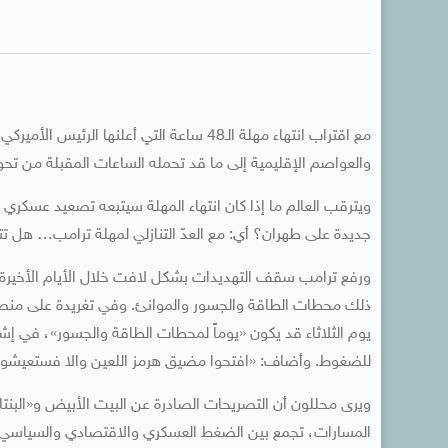
مع اقتراب انتهاء مهلة الـ48 ساعة التي أعل
والعواصم الإقليمية إلى ما قد تحمله الساعات المقبلة من تح
ويترقب العالم ما إذا كان انتهاء المهلة سيتبعه تصعيد عسكر
جديدة على طهران؟ أي: مع العدّ التنازلي لمهلة ترامب… هل تت
ورفع ترامب سقف التهديدات بشكل لافت خلال الأيام الأخيرة،
ذلك محطات الطاقة والجسور والموانئ. وفي تغريدة على منصة 
يوم الثلاثاء قد يكون «يوماً لمحطات الطاقة والجسور»، في إ
للضغوط. وأضاف: «افتحوا مضيق هرمز اللعين والا فستعيشون
ويرى محللون أن التصريحات الصادرة عن البيت الأبيض و«البنت
المسارات، تجمع بين الضغط العسكري والاقتصادي والسياسي ف