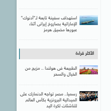
استهداف سفينة تابعة لـ”أدنوك”
الإماراتية بصاروخ إيرانى أثناء
عبورها مضيق هرمز
الأكثر قراءة
الطبيعة فى هولندا .. مزيج من
الخيال والسحر
رسميا.. مصر تواجه الدنمارك على
الميدالية البرونزية بكأس العالم
للناشئات لكرة اليد