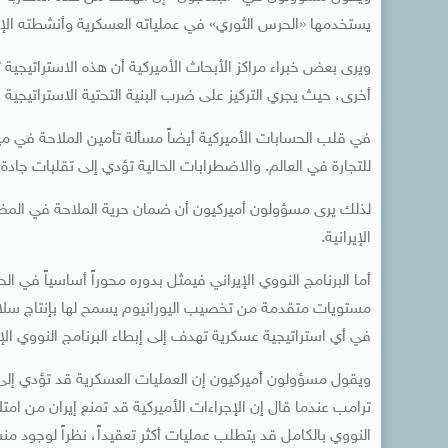
يستخدمها «الحرس الثوري» في عملياته العسكرية وأنشطته الإق
ويرى بعض خبراء مراكز الأبحاث الأميركية أن هذه الاستراتيجية
أخرى، حيث يجري التركيز على ضرب البنية التحتية الاستراتيجية 
في قلب الحسابات الأميركية أيضاً مسألة تأمين الملاحة في مي
للتجارة في العالم. والاضطرابات الحالية تؤدي إلى تقلبات جادة 
لذلك يرى مسؤولون أميركيون أن ضمان حرية الملاحة في المضيق
الإيرانية.
أما البرنامج النووي الإيراني فيمثل بدوره محوراً أساسياً في
مستويات متقدمة من تخصيب اليورانيوم يسمح لها بإنتاج سلا
في أي استراتيجية عسكرية تهدف إلى إبطاء البرنامج النووي الإي
ويقول مسؤولون أميركيون إن العمليات العسكرية قد تؤدي إلى إرج
النووي بالكامل قد يتطلب عمليات أكثر تعقيداً، نظراً لوجود