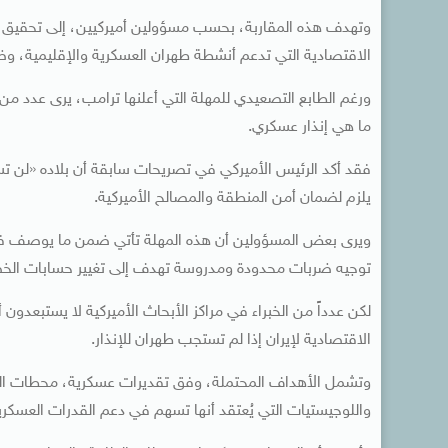
الاقتصادية التي تدعم أنشطة طهران العسكرية والإقليمية، وض
ورغم الطابع التصعيدي للمهلة التي أعلنها ترامب، يرى عدد 
ما هي إنذار عسكري.
فقد أكد الرئيس الأميركي في تصريحات سابقة أن بلاده «لن تسم
يلزم لضمان أمن المنطقة والمصالح الأميركية.
ويرى بعض المسؤولين أن هذه المهلة تأتي ضمن ما يوصف في ال
توجيه ضربات محدودة ومدروسة تهدف إلى تغيير حسابات الخص
لكن عدداً من الخبراء في مراكز الأبحاث الأميركية لا يستبعدون 
الاقتصادية لإيران إذا لم تستجب طهران للإنذار.
وتشمل الأهداف المحتملة، وفق تقديرات عسكرية، محطات الكه
واللوجيستيات التي يُعتقد أنها تسهم في دعم القدرات العسكرية 