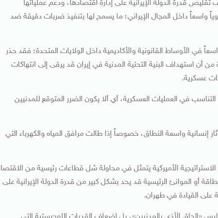
ليص قدرة الدولة الإيرانية على إدارة اقتصادها، ودعم عملياتها
ياً واسعاً داخل المجال الإيراني؛ ما يسمح لها بتنفيذ ضربات دقيقة ضد
 واسعاً في الأوساط القانونية والأكاديمية داخل الولايات المتحدة؛ فقد حذر
 بارزة من أن استهداف البنية التحتية المدنية في إيران قد يرقى إلى انتهاكات
يات عسكرية.
 التناسب في العمليات العسكرية، أي ألا يكون الضرر المتوقع للمدنيين
 إنسانية واسعة النطاق، خصوصاً إذا طالت مرافق المياه والكهرباء التي
 الاستراتيجية الأميركية يتمثل في محاولة شل قطاعات رئيسية من الاقتصاد
اقة أو الموانئ الرئيسية قد يحد بشكل كبير من قدرة الدولة الإيرانية على
 على القيادة في طهران.
يس «إلحاق الأذى بالمدنيين»، بل إضعاف القدرات اللوجيستية التي