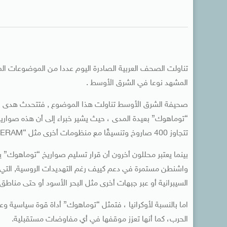
تناولت الصحف العربية الصادرة اليوم عددا من الموضوعات المه
المشهد نوعا في الشرق الأوسط .
صحيفة الشرق الأوسط تناولت هذا الموضوع , فتتحدث هدى الحس
“توماهوك” بعيدة المدى ، حيث يشير خبراء إلى أن هذه صواريخ 
تتجاوز 400 صاروخ وتنسيقًا مع منظومات أخرى مثل “ERAM ” لمد ساحة المعركة وإضعاف خطوط الإمداد الروسية.
بينما يعتبر محللون أخرون أن قرار تسليم صواريخ “توماهوك” ي
واشنطن مستمرة في دعم كييف رغم التهديدات الروسية, التي ل
السيبرانية أو عبر جبهات أخرى مثل البحر الأسود أو حتى مناطق 
اما بالنسبة لأوكرانيا ، فتمثل “توماهوك” أداة قوة سياسية 
الحرب، كما أنها تعزز موقفها في أي مفاوضات مستقبلية.