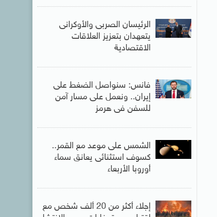
الرئيسان الصربى والأوكرانى
يتعهدان بتعزيز العلاقات
الاقتصادية
فانس: سنواصل الضغط على
إيران.. ونعمل على مسار آمن
للسفن فى هرمز
الشمس على موعد مع القمر..
كسوف استثنائى يعانق سماء
أوروبا الأربعاء
إجلاء أكثر من 20 ألف شخص مع