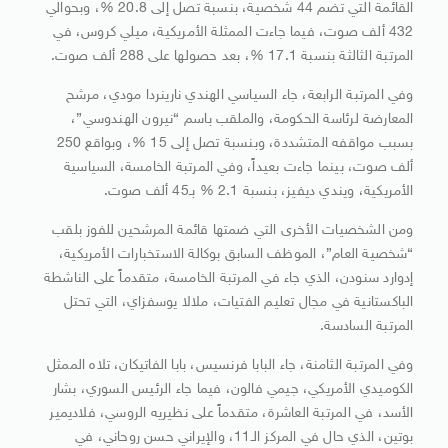
القائمة التي تضم 44 شخصية، بنسبة تصل إلى 20.8 %، وبحوالي
432 ألف صوت، فيما جاءت الممثلة الأمريكية، ميلي كروس، في
المرتبة الثالثة بنسبة 17.1 %، بعد حصولها على 288 ألف صوت.
وفي المرتبة الرابعة، جاء السياسي الهندي نارينردا مودي، مرشح
المعارضة لرئاسة الحكومة، والملقب باسم “نيرون الهندوسي”،
بسبب مواقفه المتشددة، وبنسبة تصل إلى 15 %، وبواقع 250
ألف صوت، بينما جاءت بعيداً، وفي المرتبة الخامسة، السياسية
الأمريكية، ويندي ديفيز، بنسبة 2.1 % بـ45 ألف صوت.
ومن الشخصيات الأخرى التي ضمتها قائمة المرشحين للفوز بلقب
“شخصية العام”، الموظف السابق بوكالة الاستخبارات الأمريكية،
إدوارد سنودن، الذي جاء في المرتبة الخامسة، متقدماً على الناشطة
الباكستانية في مجال تعليم الفتيات، ملالا يوسفزاي، التي تحتل
المرتبة السادسة.
وفي المرتبة الثامنة، جاء البابا فرنسيس، بابا الفاتيكان، تلاه الممثل
الكوميدي الأمريكي، جيمي فالون، فيما جاء الرئيس السوري، بشار
الأسد، في المرتبة العاشرة، متقدماً على نظيريه الروسي، فلاديمير
بوتين، الذي حال في المركز الـ11، والإيراني حسن روحاني، في