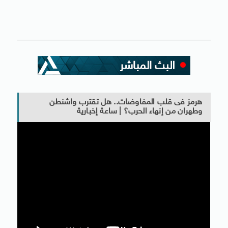
هرمز فى قلب المفاوضات.. هل تقترب واشنطن
وطهران من إنهاء الحرب؟ | ساعة إخبارية