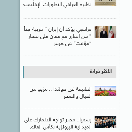
نظيره العراقي التطورات الإقليمية
عراقجي يؤكد أن إيران ” قريبة جداً
” من اتفاق مع عمان على مسار
“مؤقت” فى هرمز
الأكثر قراءة
الطبيعة فى هولندا .. مزيج من
الخيال والسحر
رسميا.. مصر تواجه الدنمارك على
الميدالية البرونزية بكأس العالم