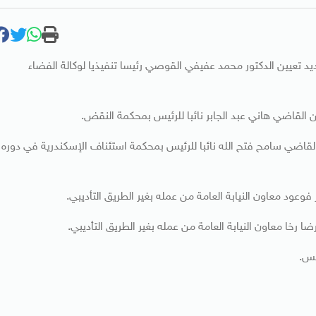
ئيس عبد الفتاح السيسي قرار رقم ٤٥٧ لسنة ٢٠٢٠ بتجديد تعيين الدكتور محمد عفيفي القوصي رئيسا تنفيذيا لوكالة الفضاء
قرار رقم ٤٦١ لسنة ٢٠٢٠ بإعادة تعيين القاضي سامح فتح الله نائبا للرئيس بمحكمة استئناف الإسكندرية في دوره
يس.