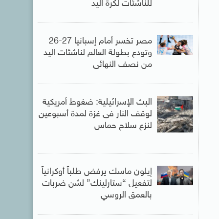
للناشئات لكرة اليد
مصر تخسر أمام إسبانيا 27-26
وتودع بطولة العالم لناشئات اليد
من نصف النهائى
البث الإسرائيلية: ضغوط أمريكية
لوقف النار فى غزة لمدة أسبوعين
لنزع سلاح حماس
إيلون ماسك يرفض طلباً أوكرانياً
لتفعيل “ستارلينك” لشن ضربات
بالعمق الروسي