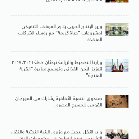
التشادى لدعم القطاع الصحى
وزير الإنتاج الحربى يتابع الموقف التنفيذى
لمشروعات “حياة كريمة” مع رؤساء الشركات
المنفذة
وزارتا التخطيط والزراعة تبحثان خطة ٢٠٢٦/ ٢٠٢٧
لتعزيز الأمن الغذائى وتوسيع مبادرة “القرية
المنتجة”
صندوق التنمية الثقافية يشارك فى المهرجان
القومى للمسرح المصرى
وزير النقل يبحث مع وزيرى البنية التحتية والنقل
التشاديين تعزيز التعاون فى مشروعات النقل