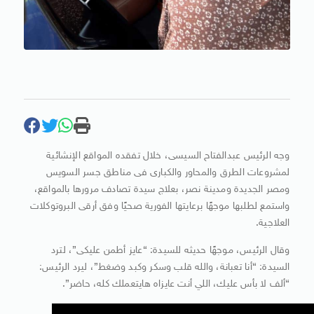
وجه الرئيس عبدالفتاح السيسى، خلال تفقده المواقع الإنشائية
لمشروعات الطرق والمحاور والكبارى فى مناطق جسر السويس
ومصر الجديدة ومدينة نصر، بعلاج سيدة تصادف مرورها بالمواقع،
واستمع لطلبها موجهًا برعايتها الفورية صحيًا وفق أرقى البروتوكلات
العلاجية.
وقال الرئيس، موجهًا حديثه للسيدة: “عايز أطمن عليكى”، لترد
السيدة: “أنا تعبانة، والله قلب وسكر وكبد وضغط”، ليرد الرئيس:
“ألف لا بأس عليك، اللي أنت عايزاه هايتعملك كله، حاضر”.