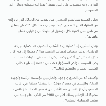
الخارج ، وانه محسوب على اثنين فقط ” هما الله سبحانه وتعالى، ثم
المصريين .
وبكى المشير عبدالفتاح السيسي حين تحدث عن الرسائل التي ترد إليه
من الفقراء الذين لا يجدون قوت يومهم، حيث قال: “بتجيلي رسايل
من ناس مش لاقية تاكل، وتقول لي مابناكلش وقابلين عشان
خاطرك” .
وقال المشير، إن “حماية إرادة الشعب المصري هي حماية للإرادة
الوطنية، لذلك استجاب لمطالب الشعب فورًا”، مشيرًا إلى أنه “كان
داخل الجيش في أفضل وضع، وكان الجميع في القوات المسلحة
يحب السيسي، ولكن المسؤولية هي من دفعته إلى تلبية طلب
الشعب المصري والترشح للرئاسة”.
وأضاف أنه من الضروري وجود تواصل بين مؤسسة الرئاسة وأجهزة
الدولة، والإعلام في مصر”، مؤكدًا أن الحقيقة معلقة في رقاب
الجميع، وأن الإعلاميين هم الأقدر على تحسين الخطاب الإعلامي،
مضيفًا أن الإعلام يمتلك أكثر من 90% من الرأي العام ولابد من
تغليب المصلحة الوطنية” .