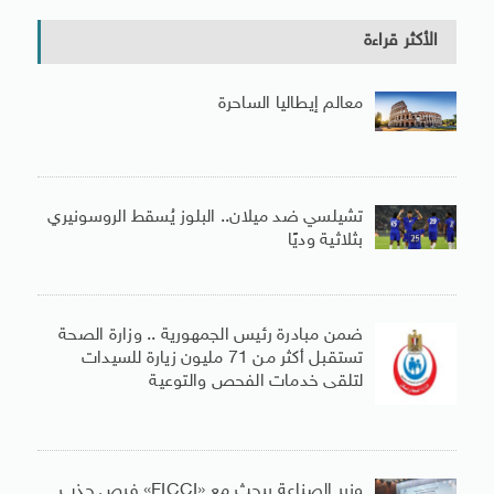
الأكثر قراءة
معالم إيطاليا الساحرة
تشيلسي ضد ميلان.. البلوز يُسقط الروسونيري
بثلاثية وديًا
ضمن مبادرة رئيس الجمهورية .. وزارة الصحة
تستقبل أكثر من 71 مليون زيارة للسيدات
لتلقى خدمات الفحص والتوعية
وزير الصناعة يبحث مع «FICCI» فرص جذب