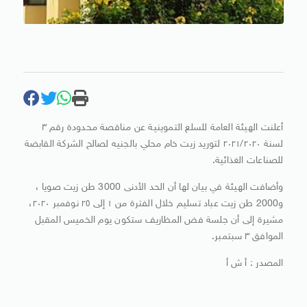
أعلنت الهيئة العامة للسلع التموينية عن مناقصة محدودة رقم ٣
لسنة ٢٠٢١/٢٠٢٠ لتوريد زيت خام محلي بالجنيه لصالح الشركة القابضة
للصناعات الغذائية.
وأضافت الهيئة في بيان لها أن الحد الأدنى 3000 طن زيت صويا ،
و2000 طن زيت عباد تسليم خلال الفترة من ١ إلى ٢٥ نوفمبر ٢٠٢٠،
مشيرة إلى أن جلسة فض المظاريف ستكون يوم الخميس المقبل
الموافق ٣ سبتمبر.
المصدر : أ ش أ