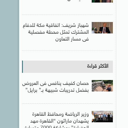
شهباز شريف: اتفاقية مكة للدفاع
المشترك تمثل محطة مفصلية
فى مسار التعاون
الأكثر قراءة
حصان كفيف ينافس فى العروض
بفضل تدريبات شبيهة بـ” برايل”
وزير الرياضة ومحافظ القاهرة
يشهدان ماراثون “القاهرة مهد