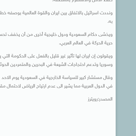
حفظ الأمن والاستقرار بالمنطقة.
ونددت اسرائيل بالاتفاق بين ايران والقوة العالمية بوصفه خطأ 
به.
ويخشى حكام السعودية ودول خليجية أخرى من أن يخفف تحسن 
حرية الحركة في العالم العربي.
ويقولون إن ايران لها تأثير غير قليل بالفعل على الحكومة الت
وسوريا وتدعم احتجاجات الشيعة في البحرين والمتمردين الحوث
وقال مستشار كبير للسياسة الخارجية في السعودية يوم الاحد إ
في الدول العربية مما يشير الى عدم ارتياح الرياض لاحتمال مق
المصدر:رويترز