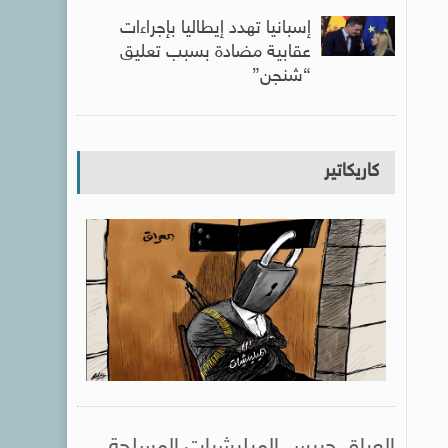
إسبانيا تهدد إيطاليا بإجراءات
عقابية مضادة بسبب تعليق
“شنجن”
كاريكاتير
العراق حبيس الميليشيات المسلحة