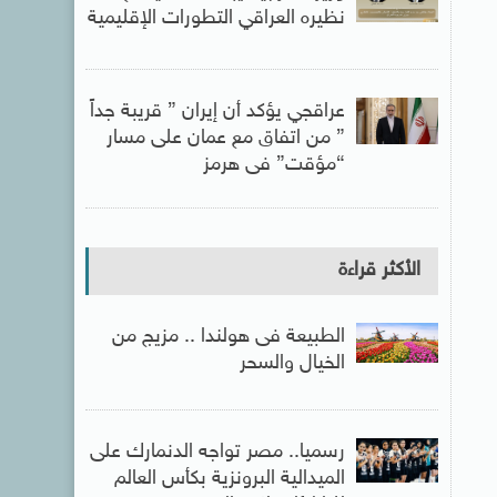
نظيره العراقي التطورات الإقليمية
عراقجي يؤكد أن إيران ” قريبة جداً
” من اتفاق مع عمان على مسار
“مؤقت” فى هرمز
الأكثر قراءة
الطبيعة فى هولندا .. مزيج من
الخيال والسحر
رسميا.. مصر تواجه الدنمارك على
الميدالية البرونزية بكأس العالم