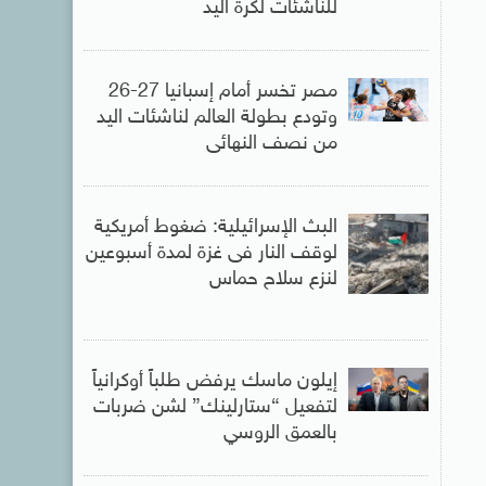
للناشئات لكرة اليد
مصر تخسر أمام إسبانيا 27-26
وتودع بطولة العالم لناشئات اليد
من نصف النهائى
البث الإسرائيلية: ضغوط أمريكية
لوقف النار فى غزة لمدة أسبوعين
لنزع سلاح حماس
إيلون ماسك يرفض طلباً أوكرانياً
لتفعيل “ستارلينك” لشن ضربات
بالعمق الروسي