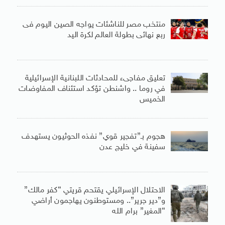
منتخب مصر للناشئات يواجه الصين اليوم فى
ربع نهائى بطولة العالم لكرة اليد
تعليق مفاجىء للمحادثات اللبنانية الإسرائيلية
في روما .. واشنطن تؤكد استئناف المفاوضات
الخميس
هجوم بـ”تفجير قوي” نفذه الحوثيون يستهدف
سفينة في خليج عدن
الاحتلال الإسرائيلي يقتحم قريتي “كفر مالك”
و”دير جرير”.. ومستوطنون يهاجمون أراضي
“المغير” برام الله