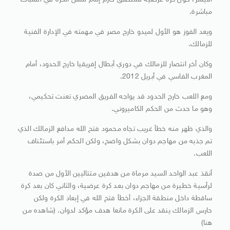
الأيسر، حول كرة عرضية للمنطلق حازم إمام لمس الكرة في الشباك
مباشرة.
ويعد الفوز هو الأول لميدو خارج مصر في مهمته في الإدارة الفنية
للزمالك.
وكان أخر انتصار للزمالك في دوري أبطال إفريقيا خارج الحدود، أمام
المغرب الفاسي في أبريل 2012.
ومع اللعب خارج الحدود قد يواجه الفريق المصري تعنت تحكيمي،
وهو ما حدث من الحكم الكاميروني.
والذي ظهر منه خطأ غريب تجاه محمود فتح الله مدافع الزمالك الذي
تم جذبه من مهاجم دوان بشكل واضح، ولكن الحكم أمر باستئناف
اللعب.
أنقذ عبد الواحد السيد مرماة من هدفين متتاليين الأول من صدة
لرأسية خطيرة من مهاجم دوان بعد كرة عرضية، والثاني كان بعد كرة
ساقطة داخل منطقة الجزاء، أخطأ فتح الله في إبعاد الكرة ولكن
حارس الزمالك ينقد على الكرة مانعا هدف مؤكد لدوان. (شاهده من
هنا)