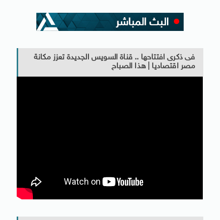
فى ذكرى افتتاحها .. قناة السويس الجديدة تعزز مكانة
مصر اقتصاديا | هذا الصباح