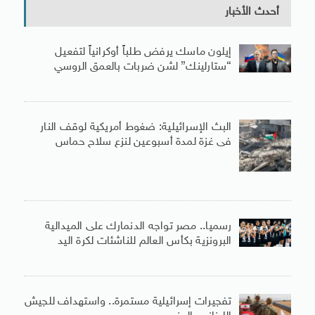
أحدث الأخبار
إيلون ماسك يرفض طلباً أوكرانياً لتفعيل
“ستارلينك” لشن ضربات بالعمق الروسي
البث الإسرائيلية: ضغوط أمريكية لوقف النار
فى غزة لمدة أسبوعين لنزع سلاح حماس
رسميا.. مصر تواجه الدنمارك على الميدالية
البرونزية بكأس العالم للناشئات لكرة اليد
تفجيرات إسرائيلية مستمرة.. واستهداف للجيش