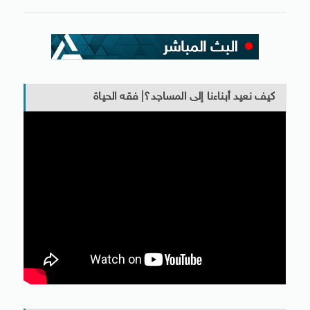
كيف نعيد أبناءنا إلى المساجد؟| فقه الحياة