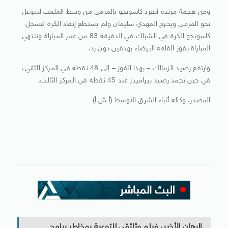
ومن هجمة مرتدة أنفرد كاسونجو بالمرمى من وسط الملعب ليتوغل
نحو المرمى ويخرج المهدي سليمان ولم يستطع إنقاذ الكرة ليسجل
كاسونجو الكرة في الشباك في الدقيقة 83 من عمر المباراة وتنتهي
المباراة بفوز القلعة البيضاء بهدفين دون رد.
وارتفع رصيد الزمالك – بهذا الفوز – إلى 48 نقطة في المركز الثاني،
في حين تجمد رصيد بيراميدز عند 45 نقطة في المركز الثالث.
المصدر: وكالة أنباء الشرق الأوسط (أ ش أ)
الرهان الأخير، فيلم وثائقى للتوعية بمخاطر برامج