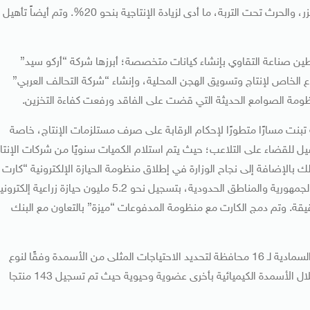
مساحة 2.8 مليون فدان، كالزراعة على مصاطب، التسوية بالليزر، والحرث تحت التربة، ما أدى لزيادة الإنتاجية بنحو 20%. وتم أيضاً تأهيل
طين صناعة التقاوي بإنشاء كيانات متخصصة؛ أبرزها شركة “أركو سيد”
ع الخاص لإنتاج وتسويق الهجن المحلية، وإنشاء “شركة التحالف العربي”
 تبنت مسارًا متطورًا لإحكام الرقابة على صرف مستلزمات الإنتاج، خاصة
يل للقضاء على التلاعب؛ حيث يتم استلام الكميات سنويًا من شركات الإنتا
بالإضافة إلى نجاح الوزارة في إطلاق منظومة الحيازة الإلكترونية “كارت
الفلاح الذكي” كبديل للحيازة الورقية، لتغطي جميع محافظات الجمهورية والمناطق الحدودية، بتسجيل نحو 5.2 مليون حيازة زراعية إلكترو
عدة بيانات دقيقة. وتم دمج الكارت مع منظومة المدفوعات “ميزة” بالتعاون مع البنك
وقال إن العلماء والخبراء بمركز البحوث الزراعية، أعدوا الخريطة السمادية لـ 16 محافظة لتحديد الاحتياجات المثلى من الأسمدة وفقًا لنوع
التربة والظروف البيئية ترشيدًا للمدخلات، بالتوازي مع جهود إحلال الأسمدة الكيميائية بأخرى عضوية وحيوية حيث تم تسجيل 143 منتجا