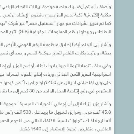
وأضاف أنه تم أيضا بناء منصة موحدة لبيانات القطاع الزراعي 
مكتبة إلكترونية ذكية لدعم المزارعين، وتطوير الإرشاد الرقمي 
كما تم تعزيز الشراكات مع جهاز “مستقبل مصر” عبر شركة “ديج
البطاطس وربطها بنظم المعلومات الجغرافية (GIS) لتتبع المحصول من الزراعة حتى التصدير.
وأشار إلى أنه تم أيضا إطلاق منظومة الرقم القومي للأرض الزرا
بدقة، ويرتبط بكارت الفلاح لتعزيز حوكمة الدعم ورصد أي تعد
استراتيجية لتعزيز الأمن الغذائي وزيادة إنتاج اللحوم الحمراء؛
حتى وزن اقتصادي لا يقل عن 400 كيلو
المشروع في رفع إنتاجية العجل الواحد من 30 كجم إلى ما يقرب من 250 كيلو جراماً بفضل برامج التسمين والرعاية البيطرية.
45.8 ألف مربي ومزار
الماضي، وتقليص فجوة الاستيراد إلى 40% فقط.