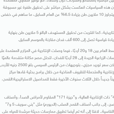
عين مباشرة بالمصانع والشركات دون وسطاء، مع توفير التقاوي المعتمدة
إلى أن هذه السياسيات انعكست بشكل مباشر على تحقيق طفرة غير مسبوقة
في إنتاج القمح؛ حيث ارتفع الإنتاج المحلي خلال العام الحالي ليتجاوز 10 ملايين طن بزيادة 6.5% عن العام السابق، ما ساهم في خفض
وأوضح أن منظومة التوريد الحكومية، سجلت أعلى معدلاتها التاريخية، كما اقتربت من تحقيق المستهدف البالغ 5 ملايين طن بنهاية
وتابع أن إنتاجية الفدان شهدت تحسناً ملحوظاً، حيث بلغ المتوسط العام بين 18 و20 أردبًا، فيما وصلت الإنتاجية في المزارع المعتمدة ع
التكنولوجيات والأساسي الزراعية المتطورة والتوصيات والممارسات الزراعية الجيدة إلى 28 أردبًا للفدان، لتحتل مصر مكانة متقدمة عالميًا
في كفاءة إنتاج القمح، مشيرا إلى أن هذه الطفرة ترتكز على إعلان سعر توريد مجزي، بتوجيهات من الرئيس السيسي بلغ 2500 جنيه 
إنتاجية والمتحملة للظروف المناخية من خلال برامج بحثية قادها مركز
التي تم من خلالها تطوير نحو 60 صنفاً وهجيناً جديداً خلال الثلاث سنوات الأخيرة فقط للمحاصيل الاستراتيجية:القمح،
وقال إن من أبرز أصناف القمح المستنبطة: “مصر 3″ و”مصر 4″ ذات الإنتاجية العالية، و”جيزة 171” المقاوم لأمراض الصدأ، وأصناف
“سخا 95 و96″ الموفرة للمياه، و”سدس 14 و15” المبكرة النضج، إلى جانب أصناف القمح الصلب (الديورم) مثل “بني سويف 5 و7″
لظروف القاسية.. لافتا إلى أنه تم أيضا تطبيق ممارسات حديثة مرشدة للمياه على