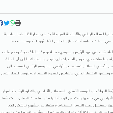
كشفت وزارة الزراعة واستصلاح الأراضي عن إنجازات ضخمة حققها القطاع الزراعي والأنشطة المرتبطة به على مدار الـ12 عاما الماضية،
ة الاحتفال بالذكرى الـ13 لثورة 30 يونيو المجيدة.
لزراعة، شهد في عهد الرئيس السيسي، نقلة نوعية شاملة، حيث وضع ملف
ة، بما ساهم في تحويل التحديات إلى فرص واعدة، لافتا إلى أن الدولة
التوسع الأفقي العملاق لاستصلاح الأراضي، والتوسع الرأسي المستند إلى
تحقيق الاكتفاء الذاتي، وتقليص الفجوة الاستيرادية لتوفير الغذاء الآمن
برؤية الدولة نحو التوسع الأفقي باستصلاح الأراضي والإدارة الرشيدة للموارد
لأراضي في تاريخها زادت من الرقعة الزراعية وضاعفت الإنتاج، حيث شمل
يون فدان، والذي ينفذه جهاز مستقبل مصر للتنمية المستدامة، فضلا عن مشروع توشكى الخير
بمساحة 1.1 مليون فدان، إضافة إلى مشروع تنمية شمال ووسط سيناء بنحو 456 ألف فدان، بالإضافة إلى مشروع تنمية الريف المصري