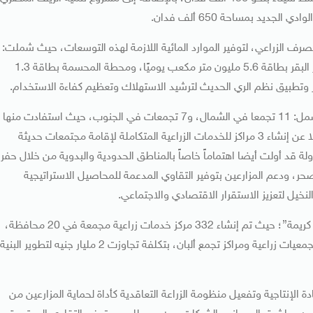
صرف الزراعي، لتوفير الموارد المائية اللازمة لهذه التوسعات، حيث شملت:
محطة الحمام بطاقة 7.5 مليون متر مكعب يوميًا، ومحطة بحر البقر بطاقة 5.6 مليون متر مكعب يوميًا، ومحطة المحسمة بطاقة 1.3
ر وتطبيق نظم الري الحديث لترشيد الاستهلاك وتعظيم كفاءة الاستخدام.
وأضاف أنه تم أيضا تنفيذ 18 تجمعًا تنمويًا زراعياً في سيناء تشمل: 11 تجمعا في الشمال، و7 تجمعات في الجنوب، حيث استفادت منها
أكثر من 2100 أسرة، بواقع 5 أفدنة ومنزل لكل مستفيد، فضلًا عن إنشاء 3 مراكز للخدمات الزراعية المتكاملة لإقامة مجتمعات حديثة
لة قد أولت أيضا اهتماماً خاصاً بالمناطق الحدودية والبدوية من خلال حفر
، ودعم المزارعين بتوفير التقاوي المدعمة للمحاصيل الاستراتيجية
لنخيل لتعزيز الاستقرار الاقتصادي والاجتماعي.
ولفت وزير الزراعة إلى مشاركة الوزارة بفاعلية في مبادرة “حياة كريمة”؛ حيث تم إنشاء 332 مركز خدمات زراعية مجمعة في 20 محافظة،
تضم 996 منشأة متنوعة بين وحدات بيطرية ومراكز إرشادية وجمعيات زراعية ومراكز تجمع ألبان، بتكلفة تجاوزت 2 مليار جنيه لتطوير البنية
ة الإنتاجية وتفعيل منظومة الزراعة التعاقدية كأداة لحماية المزارعين من