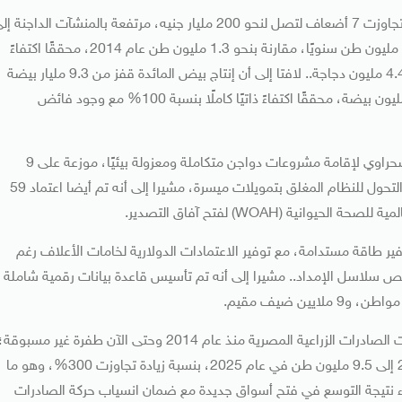
وقال فاروق إن صناعة الدواجن شهدت أيضا طفرة استثمارية تجاوزت 7 أضعاف لتصل لنحو 200 مليار جنيه، مرتفعة بالمنشآت الداجنة 
60 ألف منشأة، كما تضاعف إنتاج الدواجن ليصل إلى نحو 2.6 مليون طن سنويًا، مقارنة بنحو 1.3 مليون طن عام 2014، محققًا اكتفاءً
ذاتيًا بنسبة تقترب من 98% لأول مرة تاريخياً، وبمعدل يومي 4.4 مليون دجاجة.. لافتا إلى أن إنتاج بيض المائدة قفز من 9.3 مليار بيضة
عام 2014 إلى نحو 16.5 مليار بيضة حاليًا ، بمعدل يومي 44 مليون بيضة، محققًا اكتفاءً ذاتيًا كاملًا بنسبة 100% مع وجود فائض
وتابع الوزير أنه تم أيضا تخصيص 19 ألف فدان في الظهير الصحراوي لإقامة مشروعات دواجن متكاملة ومعزولة بيئيًا، موزعة على 9
مناطق في 4 محافظات للأمان الحيوي، وتشجيع المربين على التحول للنظام المغلق بتمويلات ميسرة، مشيرا إلى أنه تم أيضا اعتماد 59
ية (WOAH) لفتح آفاق التصدير.
ير طاقة مستدامة، مع توفير الاعتمادات الدولارية لخامات الأعلاف رغم
ة نقص سلاسل الإمداد.. مشيرا إلى أنه تم تأسيس قاعدة بيانات رقمية شاملة
وقال وزير الزراعة إنه نتيجة لقفزات الإنتاج وجودته، فقد شهدت الصادرات الزراعية المصرية منذ عام 2014 وحتى الآن طفرة غير مسبوقة
حيث ارتفع حجم الصادرات من نحو 2.77 مليون طن عام 2014 إلى 9.5 مليون طن في عام 2025، بنسبة زيادة تجاوزت 300%، وهو ما
و، جاء نتيجة التوسع في فتح أسواق جديدة مع ضمان انسياب حركة الصادرات