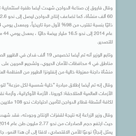
للتصدير.
منشأة داجنة معزولة خالية من إنفلونزا الطيور من المنظمة العالمية للصحة الحيوان
وقال إنه تم أيضا إطلاق مبادرة “خلية شمسية لكل مزرعة” لتوف
الأزمات العالمية المتلاحقة: كورونا، الأزمة الأوكرانية، وأزم
لكافة أنشطة قطاع الدواجن لتأمين احتياجات نحو 108 ملايين مواطن، و9 ملايين ضيف مقيم.
يمثل إنجازًا نوعيًا للأمن الاقتصادي، لافتا إلى أن هذا النم