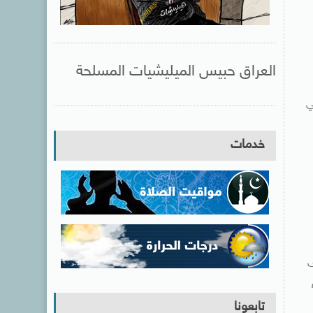
العراق حبيس الميليشيات المسلحة
ي
خدمات
ى
عام
تابعونا