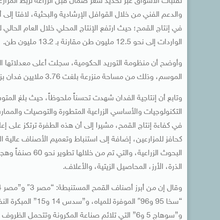
تقلبات الأسواق عبر تحديد سعر ضمان قبل الزراعة لربط المزار
والدعم الفني من خلال القوافل الإرشادية والبحثية، لافتا 
الواردات إلى نحو 12.5 مليون طن مقارنة بـ 13.2 مليون طن.
الموسم، وذلك من مساحة منزرعة بلغت 3.76 ملايين فدان بزيادة قياسية تصل إلى 600 ألف فدان مقارنة بالموسم السابق.
كحافز للمزارعين، إضافة إلى استنباط وتعميم الأصناف عالية ال
البحوث الزراعية، و
الذرة، الأرز، المحاصيل الزيتية، والأعلاف.
و”سوهاج 5 و6” التي تلائم صناعة المكرونة وتتحمل ا