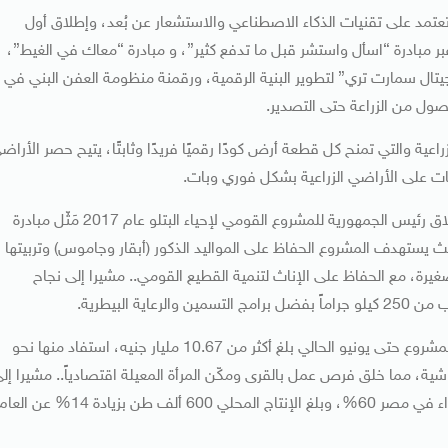
تعتمد على تقنيات الذكاء الاصطناعي والاستشعار عن بُعد، وإطلاق أول
عبر مبادرة “اسأل واستشر قبل ما تدفع كثير”، و مبادرة “معاك في الغيط”،
يتال سمارت تري” لتطوير البنية الرقمية، ورقمنة منظومة العفن البني في
عية والتي تمنح كل قطعة أرض كودًا رقميًا فريدًا وثابتًا، يتيح حصر الأراض
يات على الأراضي الزراعية بشكل فوري وبات.
وفي ملف تنمية الثروة الحيوانية والداجنة، أوضح الوزير أن إطلاق رئيس الجمهورية للمشروع القومي لإحياء البتلو عام 2017 مَثّل مبادرة
 حيث يستهدف المشروع الحفاظ على المواليد الذكور (أبقار وجاموس) وتربيتها
 جرام بدلاً من ذبحها صغيرة، مع الحفاظ على الإناث لتنمية القطيع القومي.. مشيرا إلى نجاح
وأشار وزير الزراعة إلى أن إجمالي التمويلات الميسرة الموجهة للمشروع حتى يونيو الحالي بلغ أكثر من 10.67 مليار جنيه، استفاد منها نحو
ع، لتمويل ما يزيد على 530 ألف رأس ماشية، مما خلق فرص عمل بالقرى ومكّن المرأة المعيلة اقتصادياً.. مشيرا إل
أنه نتيجة لذلك، تجاوزت نسبة الاكتفاء الذاتي من اللحوم الحمراء في مصر 60%، وبلغ الإنتاج المحلي 600 ألف طن بزيادة 14% عن ال