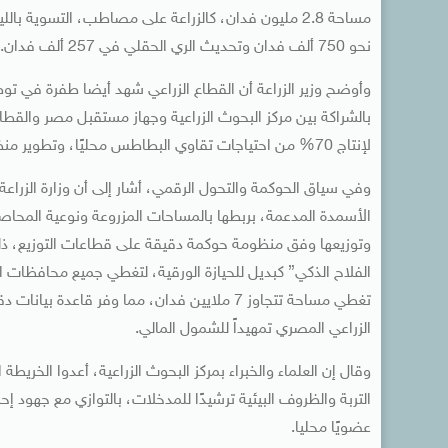
نحو 750 ألف فدان وتحديث الري الحقلي في 257 ألف فدان.
وأوضح وزير الزراعة أن القطاع الزراعي شهد أيضا طفرة في تو
بالشراكة بين مركز البحوث الزراعية وجهاز مستقبل مصر والقطا
لإنتاج 70% من احتياجات تقاوي البطاطس محليًا، وتطوير منظومة الصوامع الحديثة التي قضت على الفاقد ورفعت كفاءة التخزين.
وفي سياق الحوكمة والتحول الرقمي، أشار إلى أن وزارة الزراعة
الأسمدة المدعمة، بربطها بالمساحات المزروعة ونوعية المحاص
وتوزيعها وفق منظومة حوكمة دقيقة على قطاعات التوزيع، ذلك 
تغطي مساحة تتجاوز 7 ملايين فدان، مما وفر قا
الزراعي المصري تمهيداً للشمول المالي.
عضويًا محليا.