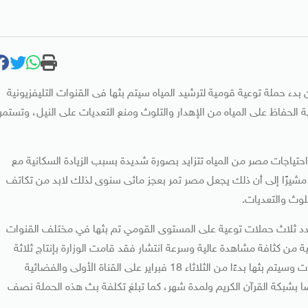
 بدء حملة توعية قومية لترشيد المياه سيتم بثها فى القنوات التليفزيونية
 الحفاظ على المياه من الإهدار والتلوث ومنع التعديات على النيل، وتستمر
حتياجات مصر من المياه تتزايد بصورة شديدة بسبب الزيادة السكانية مع
، والتى تبلغ 55,5 مليار متر مكعب، مشيرًا إلى أن ذلك يجعل مصر تمر بعجز مائى سنوى لذلك لابد من تكاتف
لوث والتعديات.
عدد ثلاث حملات توعية على المستوى القومي تم بثها في مختلف القنوات
ونية من كثافة مشاهدة عالية وسرعة انتشار فقد قامت الوزارة بإنتاج ثلاثة
تنويهات مختلفة عن ترشيد المياه وحمايتها من التلوث والتعديات وسيتم بثها بدءًا من الثلاثاء 18 فبراير على القناة الأولى والفضائية
يضا بشبكة القرآن الكريم ولمدة شهر، كما تبلغ تكلفة بث هذه الحملة نصف