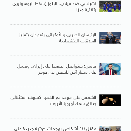
تشيلسي ضد ميلان.. البلوز يُسقط الروسونيري
بثلاثية وديًا
الرئيسان الصربى والأوكرانى يتعهدان بتعزيز
العلاقات الاقتصادية
فانس: سنواصل الضغط على إيران.. ونعمل
على مسار آمن للسفن فى هرمز
الشمس على موعد مع القمر.. كسوف استثنائى
يعانق سماء أوروبا الأربعاء
مقتل 10 أشخاص بهجمات حوثية جديدة على