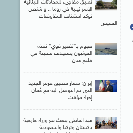
تعليق مفاجىء للمحادثات اللبنانية
الإسرائيلية في روما .. واشنطن
تؤكد استئناف المفاوضات
الخميس
هجوم بـ”تفجير قوي” نفذه
الحوثيون يستهدف سفينة في
خليج عدن
إيران: مسار مضيق هرمز الجديد
الذى تم التوصل اليه مع عُمان
إجراء مؤقت
عبد العاطى يبحث مع وزراء خارجية
باكستان وتركيا والسعودية