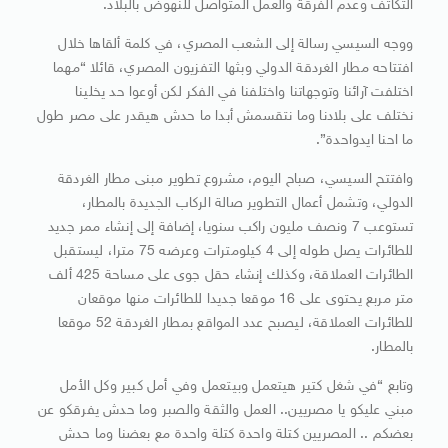
التكاتف وعدم الفرقة والعمل المتواصل للنهوض بالبلاد.
ووجه السيسي رسالة إلى الشعب المصري، في كلمة ألقاها خلال
افتتاحه مطار الغردقة الدولي وبثها التفزيون المصري، قائلا “مهما
اختلفت آرائنا وتوجهاتنا واختلفنا في الفكر لكن أوعوا حد يخلينا
نختلف على بلادنا وما نتقسمش أبدا ما حدش هيقدر على مصر طول
ما احنا ايدواحدة”.
وافتتح السيسي، صباح اليوم، مشروع تطوير مبنى مطار الغردقة
الدولي، وتشمل أعمال التطوير صالة الركاب الجديدة بالمطار،
تستوعب 7 ونصف مليون راكب سنويا، إضافة إلى إنشاء ممر جديد
للطائرات يصل طوله إلى 4 كيلومترات وعرضه 75 مترا، ليستقبل
الطائرات العملاقة، وكذلك إنشاء حقل جوى على مساحة 425 ألف
متر مربع يحتوى على 16 موقعا جديدا للطائرات منها موقعان
للطائرات العملاقة، ليصبح عدد المواقع بمطار الغردقة 52 موقعا
بالمطار.
وتابع “في شغل كتير هيتعمل وبيتعمل وفي أمل كبير وكل الأمل
مبني عليكو يا مصريين.. العمل والثقة والصبر وما حدش يفرقكو عن
بعضكم .. المصريين كتلة واحدة كتلة واحدة مع بعضنا وما حدش