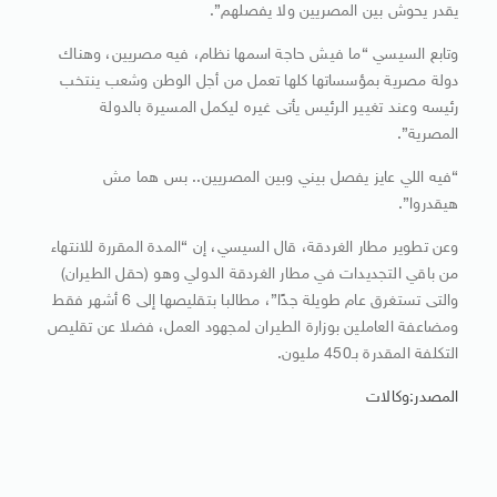
يقدر يحوش بين المصريين ولا يفصلهم”.
وتابع السيسي “ما فيش حاجة اسمها نظام، فيه مصريين، وهناك
دولة مصرية بمؤسساتها كلها تعمل من أجل الوطن وشعب ينتخب
رئيسه وعند تغيير الرئيس يأتى غيره ليكمل المسيرة بالدولة
المصرية”.
“فيه اللي عايز يفصل بيني وبين المصريين.. بس هما مش
هيقدروا”.
وعن تطوير مطار الغردقة، قال السيسي، إن “المدة المقررة للانتهاء
من باقي التجديدات في مطار الغردقة الدولي وهو (حقل الطيران)
والتى تستغرق عام طويلة جدًا”، مطالبا بتقليصها إلى 6 أشهر فقط
ومضاعفة العاملين بوزارة الطيران لمجهود العمل، فضلا عن تقليص
التكلفة المقدرة بـ450 مليون.
المصدر:وكالات