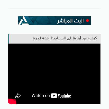
كيف نعيد أبناءنا إلى المساجد؟| فقه الحياة