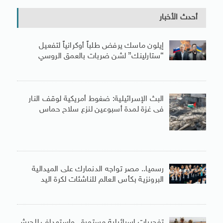
أحدث الأخبار
إيلون ماسك يرفض طلباً أوكرانياً لتفعيل
“ستارلينك” لشن ضربات بالعمق الروسي
البث الإسرائيلية: ضغوط أمريكية لوقف النار
فى غزة لمدة أسبوعين لنزع سلاح حماس
رسميا.. مصر تواجه الدنمارك على الميدالية
البرونزية بكأس العالم للناشئات لكرة اليد
تفجيرات إسرائيلية مستمرة.. واستهداف للجيش