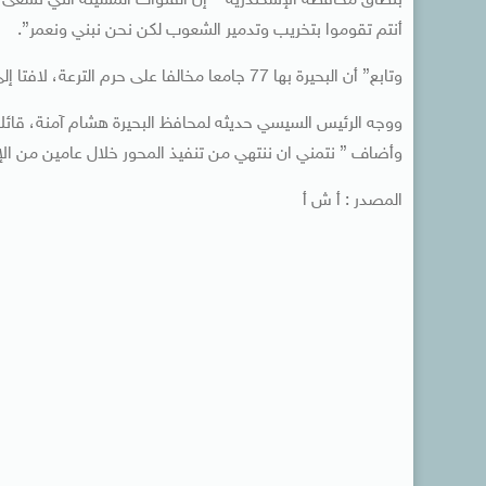
بنطاق محافظة الإسكندرية- “إن القنوات المسيئة التي تسعى دا
أنتم تقوموا بتخريب وتدمير الشعوب لكن نحن نبني ونعمر”.
وتابع” أن البحيرة بها 77 جامعا مخالفا على حرم الترعة، لافتا إلى من يريد أن يبني شيئا لله هل يسرق أرضه، ورغم ذلك سوف نعيد بنائها “.
ووجه الرئيس السيسي حديثه لمحافظ البحيرة هشام آمنة، قائلا 
وأضاف ” نتمني ان ننتهي من تنفيذ المحور خلال عامين من الإسكندرية 
المصدر : أ ش أ