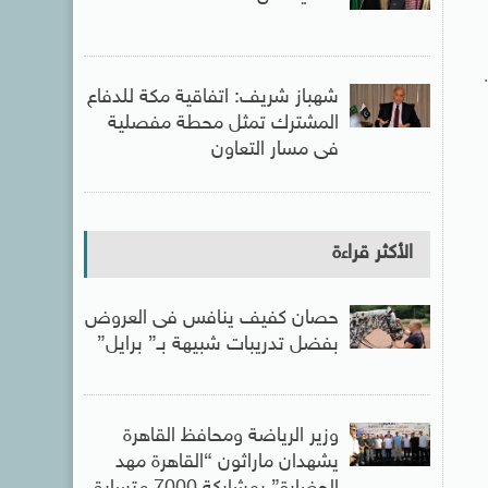
شهباز شريف: اتفاقية مكة للدفاع
المشترك تمثل محطة مفصلية
فى مسار التعاون
الأكثر قراءة
حصان كفيف ينافس فى العروض
بفضل تدريبات شبيهة بـ” برايل”
وزير الرياضة ومحافظ القاهرة
يشهدان ماراثون “القاهرة مهد