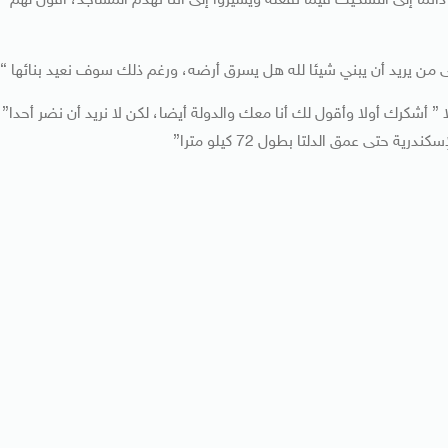
ئما إلى التشكيك فيما نفعله ويشيروا إلى أننا نهدم المساجد، أقول لهم
” أشكرك أولا وأقول لك أنا معك والدولة أيضا، لكن لا نريد أن نضر أحدا”
حتى عمق الدلتا بطول 72 كيلو مترا”