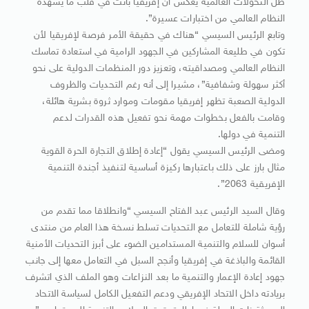
ظل التحولات العالمية يعكس أن إفريقيا باتت في قلب ما يشهده
النظام العالمي من اختبارات عسيرة”.
وتابع الرئيس السيسي “هناك في حقيقة الأمر فرصة لإفريقيا لأن
تكون في طليعة المشاركين في الجهود الرامية في استعادة تماسك
النظام العالمي ومصداقيته، وتعزيز دور المنظمات الدولية على نحو
أكثر سهولة وشفافية”، مشيرا إلى أنه رغم التحديات والظروف
الدولية الصعبة تظهر إفريقيا مقومات وموارد ثروة بشرية هائلة،
وقامت بالفعل بخطوات مهمة نحو تفعيل هذه القدرات لدعم
التنمية في دولها.
ومضى الرئيس السيسي يقول “إعادة إطلاق التجارة الحرة القوية
مثال بارز على ذلك باعتبارها ركيزة أساسية لتنفيذ أجندة التنمية
الإفريقية 2063”.
وقال السيد الرئيس عبد الفتاح السيسي “وانطلاقا مما تقدم من
رؤية شاملة للتعامل مع التحديات تسلط نسخة هذا العام من منتدى
أسوان للسلام والتنمية المستدامين الضوء على أبرز التحديات الأمنية
القائمة والباذغة في إفريقيا وأنجح السبل في التعامل معها إلى جانب
جهود إعادة الإعمار والتنمية ما بعد النزاعات وهو الملف الذي اتشرف
بريادته داخل الاتحاد الإفريقي ودعم التفعيل الكامل لسياسة الاتحاد