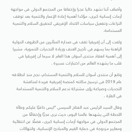
وأضاف أننا نشهد حاليا عجزا وإخفاقا من المجتمع الدولي في مواجهة
أزمات إنسانية كبرى، مؤكدا أهمية إعادة الإعمار والتنمية بعد توقف
النزاعات وتفعيل سياسات الاتحاد الإفريقي لتحقيق السلام والتنمية
المستدامة.
ولفت إلى أن إفريقيا تقف في صدارة المتأثرين من الظروف الدولية
الراهنة بما يسهم في تأجيج العنف وزيادة التحديات التنموية، مشيرا
إلى أهمية انعقاد منتدى أسوان هذا العام لا سيما أن إفريقيا في
قلب ما يشهده العالم من اختبارات عسيرة .
وتابع أن منتدى أسوان للسلام والتنمية المستدام، نجح منذ انطلاقه
عام 2019 في ترسيخ مكانته كمنصة إفريقية فريدة لمناقشة
التحديات وصياغة رؤى مشتركة تدعم السلام والتنمية المستدامة
في القارة .
وقال السيد الرئيس عبد الفتاح السيسي “ليس خافيًا عليكم وطأة
اللحظة التي يشهدها عالمنا اليوم، حيث نرى عجزًا وإخفاقًا من
المجتمع الدولي في مواجهة أزمات إنسانية كبرى، فضلًا عن انتقائية
ومعايير مزدوجة في حماية القيم والمبادئ الإنسانية، وانتهاكات