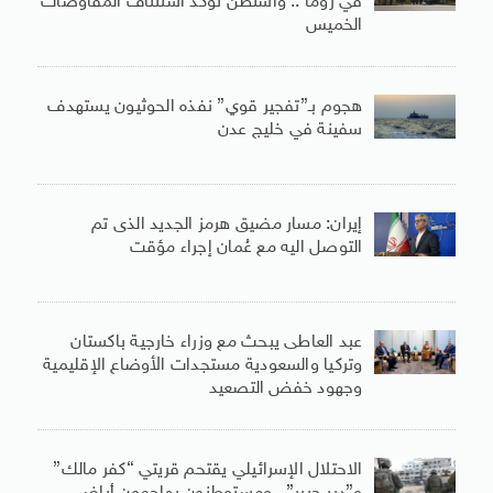
في روما .. واشنطن تؤكد استئناف المفاوضات
الخميس
هجوم بـ”تفجير قوي” نفذه الحوثيون يستهدف
سفينة في خليج عدن
إيران: مسار مضيق هرمز الجديد الذى تم
التوصل اليه مع عُمان إجراء مؤقت
عبد العاطى يبحث مع وزراء خارجية باكستان
وتركيا والسعودية مستجدات الأوضاع الإقليمية
وجهود خفض التصعيد
الاحتلال الإسرائيلي يقتحم قريتي “كفر مالك”