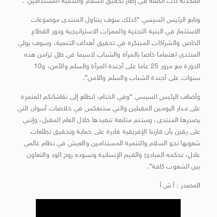
المحدثة ذات الصلة في إطار تحقيق السلام والتنمية المستدامين”.
وتابع الرئيس السيسي “كذلك سوف يتناول المنتدى موضوعات
الاستثمار في البنية التحتية والممرات الاستراتيجية ودور القطاع
الخاص والشراكات المبتكرة في تحقيق أهداف التنمية، وسوف يولي
المنتدى اهتماما خاصا بالمرأة والشباب لاسيما في ظل تزامن هذه
الدورة مع مرور 25 عاما على أجندة المرأة والسلم والأمن، و10
سنوات على أجندة الشباب والسلم والأمن”.
وأضاف الرئيس السيسي “وفي الختام، اتطلع إلى نقاشاتكم المثمرة
على مدار اليومين المقبلين والتي ستنعكس في خلاصات أسوان التي
يصدرها المنتدى، وستتم متابعة تنفيذها خلال العام المقبل، وإنني
على يقين بأن قارتنا الإفريقية قادرة على حماية وتحقيق تطلعات
شعوبها نحو السلام والتنمية المستدامين والعيش في نظام عالمي
عادل، تحكمه المبادئ والقيم الإنسانية وتسوده روح الود والتعاون
بين الشعوب كافة”.
المصدر : أ ش أ