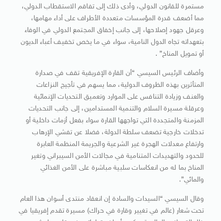
مستمرة للقانون الدولي، وأدى ذلك إلى تفاقم الاستقطاب الدولي،
مما أضعف قدرة المؤسسات متعددة الأطراف على أداء مهامها،
وعرقل جهود إصلاحها، إلى جانب إخفاق المجتمع الدولي في الوفاء
بتعهداته تجاه الدول النامية، سواء في ما يخص تخفيف أعباء الديون
أو تمويل المناخ” .
وأضاف الرئيس السيسي “أن القارة الإفريقية تقف في صدارة
المتأثرين بهذه الظروف الدولية، مما يسهم في تأجيج النزاعات
والعنف وزيادة التنافس على الموارد وتعميق التحديات الإنمائية
وعرقلة مسيرة السلام والتنمية المستدامين، إلى جانب التحديات
المزمنة والمتجددة التي تواجهها القارة سواء بفعل أزمات داخلية أو
تدخلات خارجية تضعف سلطة الدولة، فضلا عن تفشي الإرهاب
وارتفاع معدلات الهجرة غير الشرعية والجريمة المنظمة العابرة
للحدود والتهديدات المتنامية في مجالات الأمن السيبراني وتغير
المناخ بما له من انعكاسات سلبية مباشرة على الأمن الغذائي
والمائي”.
وقال السيسي “السيدات والسادة إن انعقاد منتدى أسوان هذا العام
تحت شعار (عالم في تغيير وقارة في حراك) مسيرة تقدم إفريقيا في