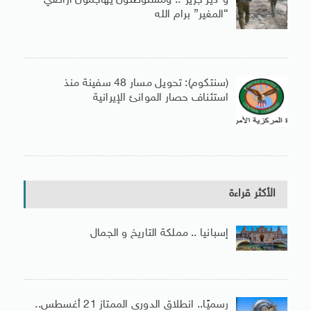
و”دير جرير”.. ومستوطنون يهاجمون أراضي
“المغير” برام الله
(سنتكوم): تحويل مسار 48 سفينة منذ
استئناف حصار الموانئ الإيرانية
الأكثر قراءة
إسبانيا .. مملكة التاريخ و الجمال
رسميًا.. انطلاق الدورى الممتاز 21 أغسطس..