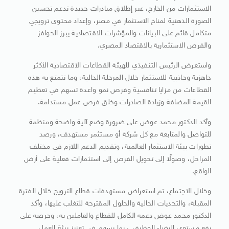
الاستثمارات من الخارج، عبر إطلاق مبادرات جديدة تدعم تحسين
الصورة الذهنية لمناخ الاستثمار في مصر، وإعداد محتوى ترويجي
متكامل قائم على البيانات والمؤشرات الاقتصادية يبرز الحوافز
والفرص الاستثمارية بالاقتصاد المصري.
واستعرض الرئيس التنفيذي للهيئة القطاعات الاقتصادية الأكثر
جاهزية وجاذبية للاستثمار خلال المرحلة الحالية، وما تتمتع به هذه
القطاعات من مزايا تنافسية وفرص نمو واعدة تسهم في تعظيم
القيمة المضافة وزيادة الصادرات وخلق فرص عمل مستدامة.
وأكد الدكتور محمد عوض على ضرورة وضع آلية واضحة ومنظمة
للتواصل والمتابعة مع كل شركة أو مستثمر مستهدف، ورصد
تطورات بيئة الاستثمار العالمية، وتقديم الدعم اللازم في مختلف
المراحل، وصولًا إلى تحويل الفرص إلى استثمارات فعلية على أرض
الواقع.
وخلال الاجتماع، تم استعراض مستهدفات قطاع الترويج خلال الفترة
المقبلة، والتحديات الحالية والحلول المقترحة للتغلب عليها، وأكد
الدكتور محمد عوض دعمه الكامل للقطاع والعاملين به، وحرصه على
رفع مستوى الرضاء الوظيفي، بما يسهم في تعزيز بيئة العمل