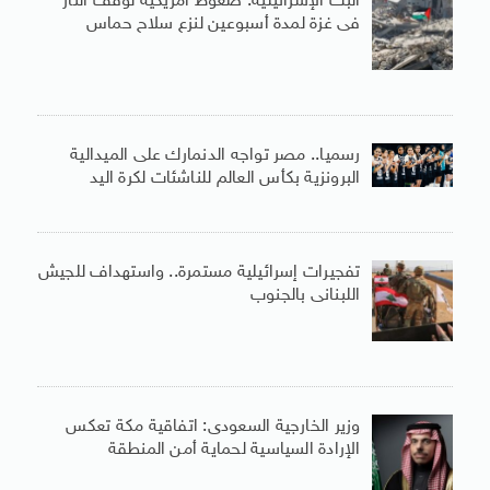
البث الإسرائيلية: ضغوط أمريكية لوقف النار
فى غزة لمدة أسبوعين لنزع سلاح حماس
رسميا.. مصر تواجه الدنمارك على الميدالية
البرونزية بكأس العالم للناشئات لكرة اليد
تفجيرات إسرائيلية مستمرة.. واستهداف للجيش
اللبنانى بالجنوب
وزير الخارجية السعودى: اتفاقية مكة تعكس
الإرادة السياسية لحماية أمن المنطقة