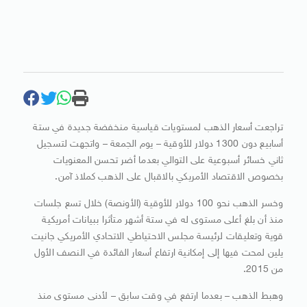
تراجعت أسعار الذهب لمستويات قياسية منخفضة جديدة في ستة
أسابيع دون 1300 دولار للأوقية – يوم الجمعة – واتجهت لتسجيل
ثاني خسائر أسبوعية على التوالي بعدما أضر تحسن المعنويات
بخصوص الاقتصاد الأمريكي بالاقبال على الذهب كملاذ آمن.
وخسر الذهب نحو 100 دولار للأوقية (الأونصة) خلال تسع جلسات
منذ أن بلغ أعلى مستوى له في ستة أشهر متأثرا ببيانات أمريكية
قوية وتعليقات لرئيسة مجلس الاحتياطي الاتحادي الأمريكي جانيت
يلين لمحت فيها إلى إمكانية ارتفاع أسعار الفائدة في النصف الأول
من 2015.
وهبط الذهب – بعدما ارتفع في وقت سابق – لأدنى مستوى منذ