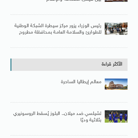
رئيس الوزراء يزور مركز سيطرة الشبكة الوطنية
للطوارئ والسلامة العامة بمحافظة مطروح
الأكثر قراءة
معالم إيطاليا الساحرة
تشيلسي ضد ميلان.. البلوز يُسقط الروسونيري
بثلاثية وديًا