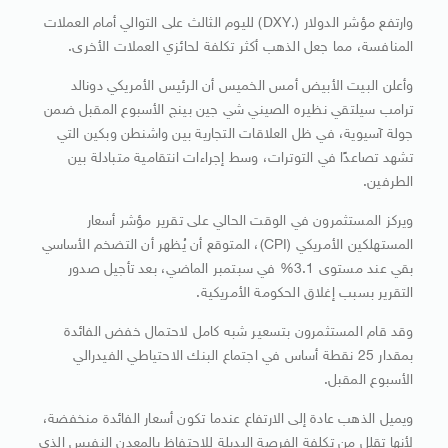
وارتفع مؤشر الدولار (.DXY) لليوم الثالث على التوالي أمام العملات
المنافسة، مما جعل الذهب أكثر تكلفة لحائزي العملات الأخرى.
وأعلن البيت الأبيض أمس الخميس أن الرئيس الأمريكي دونالد
ترامب سيلتقي نظيره الصيني شي جين بينج الأسبوع المقبل ضمن
جولة آسيوية، في ظل العلاقات التجارية بين واشنطن وبكين التي
تشهد تصاعدًا في التوترات، وسط إجراءات انتقامية متبادلة بين
الطرفين.
ويركز المستثمرون في الوقت الحالي على تقرير مؤشر أسعار
المستهلكين الأمريكي (CPI)، المتوقع أن يُظهر أن التضخم الأساسي
بقي عند مستوى 3.1% في سبتمبر الماضي، بعد تأجيل صدور
التقرير بسبب إغلاق الحكومة الأمريكية.
وقد قام المستثمرون بتسعير شبه كامل لاحتمال خفض الفائدة
بمقدار 25 نقطة أساس في اجتماع البنك الاحتياطي الفيدرالي
الأسبوع المقبل.
ويميل الذهب عادة إلى الارتفاع عندما تكون أسعار الفائدة منخفضة،
لأنها تقلل من تكلفة الفرصة البديلة للاحتفاظ بالمعدن النفيس الذي