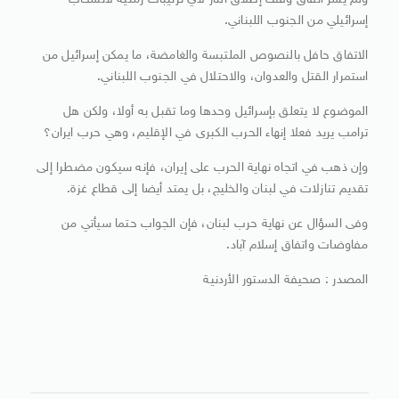
ولم يشر اتفاق وقف إطلاق النار لأي ترتيبات زمنية لانسحاب
إسرائيلي من الجنوب اللبناني.
الاتفاق حافل بالنصوص الملتبسة والغامضة، ما يمكن إسرائيل من
استمرار القتل والعدوان، والاحتلال في الجنوب اللبناني.
الموضوع لا يتعلق بإسرائيل وحدها وما تقبل به أولا، ولكن هل
ترامب يريد فعلا إنهاء الحرب الكبرى في الإقليم، وهي حرب ايران؟
وإن ذهب في اتجاه نهاية الحرب على إيران، فإنه سيكون مضطرا إلى
تقديم تنازلات في لبنان والخليج، بل يمتد أيضا إلى قطاع غزة.
وفى السؤال عن نهاية حرب لبنان، فإن الجواب حتما سيأتي من
مفاوضات واتفاق إسلام آباد.
المصدر : صحيفة الدستور الأردنية