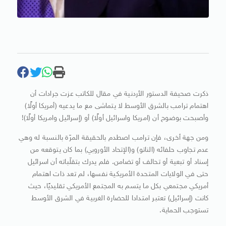
ذكرت صحيفة الدستور الأردنية في مقال للكاتب عزت جرادات أن
اهتمام ترامب بالشرق الأوسط لا يتماشى مع ما يدعيه (أمريكا أولًا)
وأصبحت بوضوح أن (امريكا واسرائيل أولًا) أو (إسرائيل وامريكا أولًا)!
ومن جهة أخرى، فإن ترامب اصطدم بالحقيقة المرّة بالنسبة له وهي
عدم تجاوب حلفائه (الناتو) و(الإتحاد الأوروبي) بما كان يتوقعه من
إسناد أو تبعية أو تحالف أو تضامن. فلم يدرك بتقلّباته أن اسرائيل
حتى في الولايات المتحدة الأمريكية نفسها، لم تعد ذات اهتمام
أمريكي مجتمعي بكل ما يتسم به المجتمع الأمريكي تقليديًا، حيث
كانت (إسرائيل) تعتبر امتدادا للحضارة الغربية في الشرق الأوسط
تستوجب الحماية.