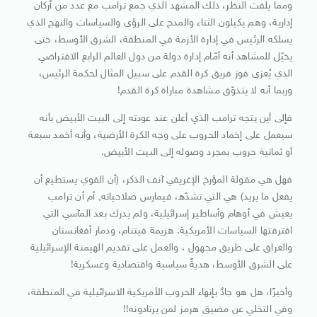
ومما يلفت النظر، ذلك المشهد الذي جمع ترامب مع عدد من أركان
إدارية، وهم يكيلون الثناء والمدح على الرؤى والسياسات والنهج الذي
يسلكه الرئيس في إدارة الأزمة في المنطقة، الشرق الأوسط، حتى
يخيّل للمشاهد أنه أمّام إدارة دولة من دول العالم الرابع الافتراضي
الذي يُعزى فوز فريق كرة القدم على سبيل المثال لحكمة الرئيس،
وربما أنه لا يتذوّق مشاهدة مباراة كرة القدم!
فإلى أين يتجه ترامب الذي أعلن عند عودته إلى البيت الأبيض بأنه
سيعمل على إخماد الحروب على وجه الكرة الأرضية، وأنه أخمد سبعة
أو ثمانية حروب بمجرد وصوله إلى البيت الأبيض.
فهل هي مقولة المؤرخ الإغريقي آنف الذكر، (أن القوي يستطيع أن
يفعل ما يريد) هي التي تشدّه، فيمارس صلاحياته, أم أن ترامب
يعيش في أوهام وأساطير إسرائيلية، ولم يدرك بعد المآسي التي
اقترفتها السياسات الأمريكية: هزيمة فيتنام، ودمار أفغانستان
والعراق على طريق مجهول ، والعمل على تقديم الهيمنة الإسرائيلية
على الشرق الأوسط، هديةً سياسية واقتصادية وعسكرية!
وأخيرًا، هل هو جادٌ بإنهاء الحروب الأمريكية الاسرائيلية في المنطقة،
وفي التخلي عن مضيق هرمز لمن يرتادونه!!