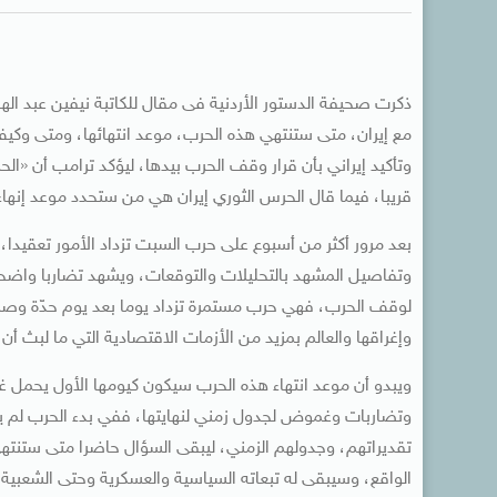
ذكرت صحيفة الدستور الأردنية فى مقال للكاتبة نيفين عبد الها
مع إيران، متى ستنتهي هذه الحرب، موعد انتهائها، ومتى وك
وتأكيد إيراني بأن قرار وقف الحرب بيدها، ليؤكد ترامب أن «ال
قريبا، فيما قال الحرس الثوري إيران هي من ستحدد موعد إنهاء
بعد مرور أكثر من أسبوع على حرب السبت تزداد الأمور تعقيد
وتفاصيل المشهد بالتحليلات والتوقعات، ويشهد تضاربا واضحا،
لوقف الحرب، فهي حرب مستمرة تزداد يوما بعد يوم حدّة وصرا
وإغراقها والعالم بمزيد من الأزمات الاقتصادية التي ما لبث أن ب
ويبدو أن موعد انتهاء هذه الحرب سيكون كيومها الأول يحمل
وتضاربات وغموض لجدول زمني لنهايتها، ففي بدء الحرب لم ي
تقديراتهم، وجدولهم الزمني، ليبقى السؤال حاضرا متى ستنت
الواقع، وسيبقى له تبعاته السياسية والعسكرية وحتى الشعبية ت