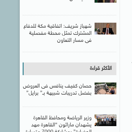
شهباز شريف: اتفاقية مكة للدفاع
المشترك تمثل محطة مفصلية
فى مسار التعاون
الأكثر قراءة
حصان كفيف ينافس فى العروض
بفضل تدريبات شبيهة بـ” برايل”
وزير الرياضة ومحافظ القاهرة
يشهدان ماراثون “القاهرة مهد