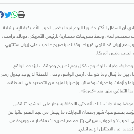
دي أن السؤال الأكثر حضورا اليوم فيما يخص الحرب الأمريكية الإسرائيلية
يف ستحسم لتنه، وسط تصريحات متضاربة للرئيس الأمريكي دونالد ترامب،
حرب مع إيران قد تنتهي قريبا»، وكذلك بتصريح «الحرب على إيران ستنتهي
 الحرب وليس أمريكا.
ا، وجدلية، وغياب للوضوح، فكل يوم تصريح وموقف، ليزدحم الواقع
 بين ما يُقال وما هو على أرض الواقع، وحتى اللحظة لا يوجد جدول زمني
عا وأزمات وتحديات وخسائر، وإصرارا لمزيد من التصعيد في المنطقة،
دأ التعافي منها بعد «كورونا».
 غموضا ومفاجآت، ذلك أنه حتى اللحظة يسيطر على المشهد تناقض
ؤخذ بخصوصية شهر رمضان المبارك، ما يجعل من عيد الفطر غائبا عن
هي الحرب؟ والجواب سيبقى يتزاحم مع تصريحات متضاربة، وبعيدة عن
حديدا عن الاحتلال الإسرائيلي.