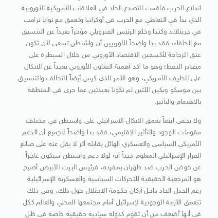
اندلاع الحرب فاقمت التصدع الحاد في العلاقات الأمريكية الأوروبية
الذي بدأ في التعاطي مع الحرب في أوكرانيا وتعمق مع نوايا ترامب
في جرينلاند وكندا وخلع الرئيس الفنزويلي مؤخراً بعيداً عن التنسيق
مع الحلفاء، فقد بدا واضحاً للأوربيين أن واشنطن تسعى لأن تكون
عنق الزجاجة لأكسجين الاقتصاد الأوروبي من خلال السيطرة على
مصادر النفط؛ وهو ما أكد أهمية التعاون الأوروبي بعيداً عن الاتكال
على الحليف الأمريكي، وهو الأمر الذي كرس أيضاً التحالف والتنسيق
بين موسكو وبكين اللتين لم تكونا بعيدتين عما جرى في المنطقة
بالاهتمام والتأثير.
ولا يخفى ايضاً تعمق الاتكال الاسرائيلي على واشنطن في مختلف
مقومات الوجود والتأثير الإقليمي، فقد بدا واضحاً للجميع أن الدعم
الأمريكي السياسي والعسكري الهائل يقابله أثر لا يقل عنه على صانع
القرار الإسرائيلي المعلوم جيداً أنه لولا دعم واشنطن سيكون عاجزاً
عن خوض الحرب ضد طهران بمفرده، فرئيس البيت الأبيض أصبح
هو المرجعية الحقيقية للتحركات السياسية والعسكرية الإسرائيلية
رغم الجدل الحاد داخل أركان حكومة الاحتلال حول ذلك، وفي ذلك
تتعمق الأزمة الوجودية لإسرائيل أمام مجتمعها المحلي والعالم ككل
في أنها أضعف من أن تقوم كدولة سيادية حقيقية خاصة في ظل