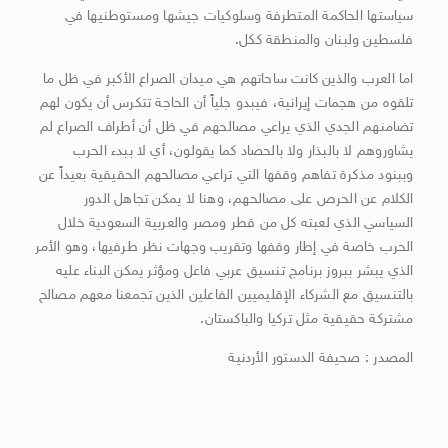
سياستها الحاكمة المتطرفة وسلوكيات جيشها ومستوطنيها في
فلسطين ولبنان والمنطقة ككل.
اما العرب والذين كانت ساحاتهم هي ميدان الصراع الأكبر في ظل ما
تلقوه من هجمات إيرانية، فيبدو جلياً أن الحاجة تتكرس أن يكون لهم
تضامنهم الجدي الذي يراعي مصالحهم في ظل أن أطراف الصراع لم
يشاوروهم لا بالبذار ولا بالحصاد كما يقولون، أي لا ببدء الحرب
وببنود مذكرة تفاهم وقفها التي تراعي مصالحهم الحقيقية بعيداً عن
الكلام عن الحرص على مصالحهم، وهنا لا يمكن تجاهل الدور
السياسي الذي لعبته كل من قطر ومصر والعربية السعودية خلال
الحرب خاصة في إطار وقفها وتقريب وجهات نظر طرفيها، وهو الأمر
الذي يبشر ببروز برنامج تنسيق عربي فاعل ومؤثر يمكن البناء عليه
بالتنسيق مع الشركاء الإقليميين الفاعلين الذين تجمعنا معهم مصالح
مشتركة حقيقية مثل تركيا والباكستان.
المصدر : صحيفة الدستور الأردنية