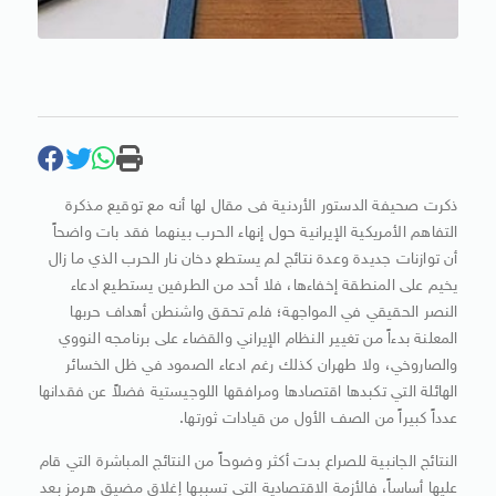
ذكرت صحيفة الدستور الأردنية فى مقال لها أنه مع توقيع مذكرة
التفاهم الأمريكية الإيرانية حول إنهاء الحرب بينهما فقد بات واضحاً
أن توازنات جديدة وعدة نتائج لم يستطع دخان نار الحرب الذي ما زال
يخيم على المنطقة إخفاءها، فلا أحد من الطرفين يستطيع ادعاء
النصر الحقيقي في المواجهة؛ فلم تحقق واشنطن أهداف حربها
المعلنة بدءاً من تغيير النظام الإيراني والقضاء على برنامجه النووي
والصاروخي، ولا طهران كذلك رغم ادعاء الصمود في ظل الخسائر
الهائلة التي تكبدها اقتصادها ومرافقها اللوجيستية فضلاً عن فقدانها
عدداً كبيراً من الصف الأول من قيادات ثورتها.
النتائج الجانبية للصراع بدت أكثر وضوحاً من النتائج المباشرة التي قام
عليها أساساً، فالأزمة الاقتصادية التي تسببها إغلاق مضيق هرمز بعد