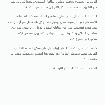
الولايات المتحدة وروسيا قطبي الطاقة الجديدين، بينما يُعاد تعريف
دور الشرق الأوسط من مركز إنتاج إلى ساحة عبور مضطربة.
استمرار الحرب على إيران يعني استمرار إعادة رسم خريطة العالم
الاقتصادية والسياسية، فكل برميل نفط وكل ناقلة غاز تمر أو تتوقف
عند هرمز أصبحت جزءاً من معادلة النفوذ الدولي، الرابحون هم من
يملكون البدائل والقدرة على المناورة، والخاسرون هم من ارتبط
مصيرهم بممر واحد.
هذه الحرب ليست فقط على إيران، بل على شكل النظام العالمي
القادم، حيث تتقاطع الطاقة مع الجغرافيا لتصنع مستقبلًا جديداً لا
يشبه ما قبله.
المصدر : صحيفة الدستور الأردنية