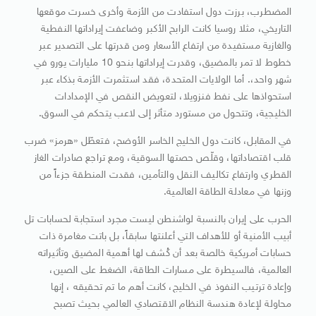
المضطرب، برزت دول استفادت من الأزمة وأخرى خسرت موقعها
التاريخي، مثلا روسيا كانت الرابح الأكبر وضاعفت إيراداتها النفطية
والغازية مستفيدة من ارتفاع الأسعار ومن قدرتها على التصدير عبر
خطوط لا تمر بالمضيق، وقدرت إيراداتها بنحو 10 مليارات يورو في
شهر واحد،. أما الولايات المتحدة، فقد استثمرت الأزمة بذكاء عبر
استحواذها على نفط فنزويلا، لتعويض النقص في الإمدادات
الخليجية، وتتحول من مستورد متأثر إلى لاعب يتحكم في السوق.
في المقابل، كانت دول الخليج الخاسر الأوضح، فتعطّل «هرمز» ضرب
قلب اقتصاداتها، وقلّص حصتها السوقية، ومع تراجع صادرات الغاز
القطري وارتفاع تكاليف النقل والتأمين، فقدت المنطقة جزءاً من
وزنها في معادلة الطاقة العالمية.
الحرب على إيران بالنسبة لواشنطن ليست مجرد استجابة لحسابات تل
أبيب الأمنية أو للأهداف التي أعلنتها سابقاً، بل باتت مغامرة ذات
حسابات أمريكية خالصة بعد أن كُشف لها أهمية المضيق وتأثيراته
العالمية، فالسيطرة على مسارات الطاقة، الضغط على الصين،
وإعادة ترتيب النفوذ في الخليج، كانت أهم ما تم تحقيقه ، إنها
محاولة لإعادة هندسة النظام الاقتصادي العالمي بحيث تصبح