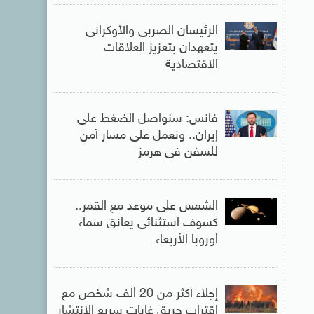
الرئيسان الصربى والأوكرانى
يتعهدان بتعزيز العلاقات
الاقتصادية
فانس: سنواصل الضغط على
إيران.. ونعمل على مسار آمن
للسفن فى هرمز
الشمس على موعد مع القمر..
كسوف استثنائى يعانق سماء
أوروبا الأربعاء
إجلاء أكثر من 20 ألف شخص مع
اقتراب حريق غابات سريع الانتشار