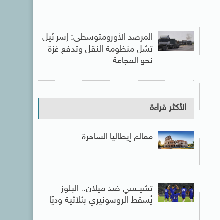
المرصد الأورومتوسطى: إسرائيل
تشل منظومة النقل وتدفع غزة
نحو المجاعة
الأكثر قراءة
معالم إيطاليا الساحرة
تشيلسي ضد ميلان.. البلوز
يُسقط الروسونيري بثلاثية وديًا