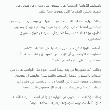
واشتكت الأغلبية الشيعية في البحرين على مدى زمن طويل من
التمييز وتنفي الحكومة التي يقودها سنة ذلك.
وقالت وزارة الداخلية البحرينية عبر حسابها على تويتر إن مجموعة من
المحتجين انفصلت عن موكب جنازة في قرية الديه وبدأوا يسدون
الطرق. ووقع الانفجار بينما كان رجال الشرطة يحاولون تفريق
المحتجين.
وأضافت الوزارة في بيان على موقعها على الانترنت “تشير
المعلومات الأولية إلى أن الإرهابيين قاموا بزرع قنبلة بجانب أحد
أعمدة الإنارة على شارع البديع العام.”
وقالت “تم تفجيرها عن بعد بينما كانت القوة على الواجب في تأمين
الشوارع والتصدي لأعمال الشغب والتخريب.” وتابعت ان عبوتين
ناسفتين أخريين انفجرتا في القرية دون ان يتسببا في وقوع اي
اصابات فيما تم في وقت لاحق إبطال مفعول قنبلة رابعة.
ونقلت وكالة انباء البحرين عن الوزارة قولها ان افراد الشرطة الثلاثة
قتلوا “اثناء تصديهم لمجموعة ارهابية بمنطقة الدية.”