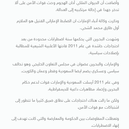
وأضافت أن الديوان الملكي أدان الهجوم وحث قوات الأمن على ألا
تدخر جهدا في إحالة مرتكبيه إلى العدالة.
وذكرت وكالة أنباء الإمارات ان الضابط الإماراتي القتيل هو الملازم
أول طارق محمد الشحي.
وشهدت البحرين التي يحكمها سنة اضطرابات محدودة من بعد
احتجاجات حاشدة في عام 2011 قادتها الأغلبية الشيعية للمطالبة
بإصلاحات سياسية.
والإمارات والبحرين عضوان في مجلس التعاون الخليجي وهو تحالف
سياسي وعسكري يضم ايضا السعودية وقطر وعمان والكويت.
وفي عام 2011 أرسلت السعودية والإمارات قوات لدعم حكام
البحرين وإخماد مظاهرات داعية للديمقراطية.
ولكن ما زالت هناك احتجاجات على نطاق ضيق كثيرا ما تتطور إلى
اشتباكات مع قوات الأمن.
وتعطلت المفاوضات بين الحكومة والمعارضة والتي كانت تهدف إلى
إنهاء الاضطرابات.