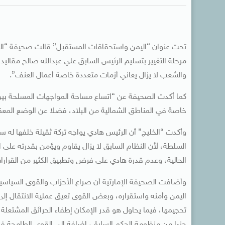
تحت عنوان “اليمن واستحقاقات المستقبل” قالت صحيفة “الخلي
مرحلة التغيير بتسليم الرئيس السابق علي عبدالله صالح مقاليد
والشعب لا يزال يعاني أزمات متعددة خاصة أعمال العنف”.
كما أكدت الصحيفة عن “اتساع مساحة المواجهات المسلحة بين ال
خاصة في المناطق الشمالية من البلاد، فضلا عن الوضع المعقد
وأكدت “الخليج” أن الرئيس هادي يواجه تركة ثقيلة خلفها له سل
السلطة، لأن النظام السابق لا يزال يقاوم ويؤمن بقدرته على الع
الحالية، وعدم قدرة هادي على فرض وتطبيق الكثير من القرارات
وأضافت الصحيفة الإمارتية أن صراع الأحزاب والقوى السياسية
اليمن وأمنه واستقراره، وبعض القوى تعيق عملية الانتقال إل
تحجيمها، فيما يحاول هو قدر الإمكان إطفاء الحرائق المشتعلة
جزءا من منظومة الحكم السابق، إضافة إلى القوى الطامحة 