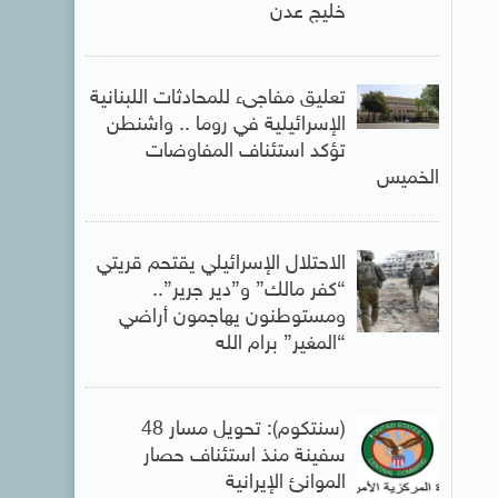
خليج عدن
تعليق مفاجىء للمحادثات اللبنانية
الإسرائيلية في روما .. واشنطن
تؤكد استئناف المفاوضات
الخميس
الاحتلال الإسرائيلي يقتحم قريتي
“كفر مالك” و”دير جرير”..
ومستوطنون يهاجمون أراضي
“المغير” برام الله
(سنتكوم): تحويل مسار 48
سفينة منذ استئناف حصار
الموانئ الإيرانية