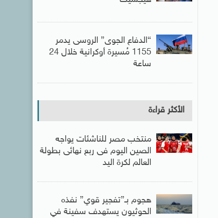
هيجسيث
“الدفاع الجوى” الروسى يدمر
1155 مُسيرة أوكرانية خلال 24
ساعة
الأكثر قراءة
منتخب مصر للناشئات يواجه
الصين اليوم فى ربع نهائى بطولة
العالم لكرة اليد
هجوم بـ”تفجير قوي” نفذه
الحوثيون يستهدف سفينة في