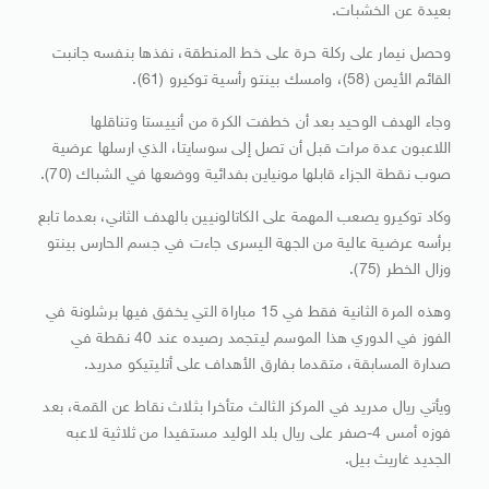
بعيدة عن الخشبات.
وحصل نيمار على ركلة حرة على خط المنطقة، نفذها بنفسه جانبت
القائم الأيمن (58)، وامسك بينتو رأسية توكيرو (61).
وجاء الهدف الوحيد بعد أن خطفت الكرة من أنييستا وتناقلها
اللاعبون عدة مرات قبل أن تصل إلى سوسايتا، الذي ارسلها عرضية
صوب نقطة الجزاء قابلها مونياين بفدائية ووضعها في الشباك (70).
وكاد توكيرو يصعب المهمة على الكاتالونيين بالهدف الثاني، بعدما تابع
برأسه عرضية عالية من الجهة اليسرى جاءت في جسم الحارس بينتو
وزال الخطر (75).
وهذه المرة الثانية فقط في 15 مباراة التي يخفق فيها برشلونة في
الفوز في الدوري هذا الموسم ليتجمد رصيده عند 40 نقطة في
صدارة المسابقة، متقدما بفارق الأهداف على أتليتيكو مدريد.
ويأتي ريال مدريد في المركز الثالث متأخرا بثلاث نقاط عن القمة، بعد
فوزه أمس 4-صفر على ريال بلد الوليد مستفيدا من ثلاثية لاعبه
الجديد غاريث بيل.