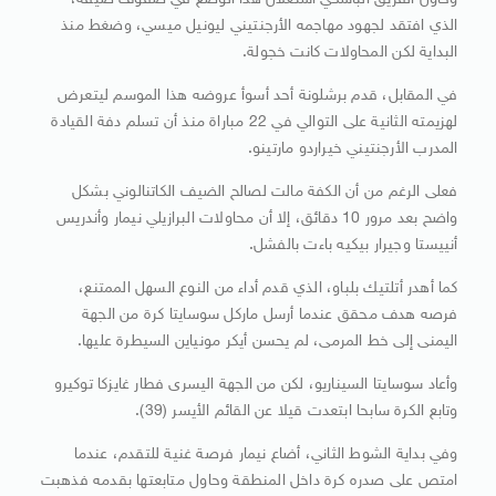
وحاول الفريق الباسكي استغلال هذا الوضع في صفوف ضيفه،
الذي افتقد لجهود مهاجمه الأرجنتيني ليونيل ميسي، وضغط منذ
البداية لكن المحاولات كانت خجولة.
في المقابل، قدم برشلونة أحد أسوأ عروضه هذا الموسم ليتعرض
لهزيمته الثانية على التوالي في 22 مباراة منذ أن تسلم دفة القيادة
المدرب الأرجنتيني خيراردو مارتينو.
فعلى الرغم من أن الكفة مالت لصالح الضيف الكاتنالوني بشكل
واضح بعد مرور 10 دقائق، إلا أن محاولات البرازيلي نيمار وأندريس
أنييستا وجيرار بيكيه باءت بالفشل.
كما أهدر أتلتيك بلباو، الذي قدم أداء من النوع السهل الممتنع،
فرصه هدف محقق عندما أرسل ماركل سوسايتا كرة من الجهة
اليمنى إلى خط المرمى، لم يحسن أيكر مونياين السيطرة عليها.
وأعاد سوسايتا السيناريو، لكن من الجهة اليسرى فطار غايزكا توكيرو
وتابع الكرة سابحا ابتعدت قيلا عن القائم الأيسر (39).
وفي بداية الشوط الثاني، أضاع نيمار فرصة غنية للتقدم، عندما
امتص على صدره كرة داخل المنطقة وحاول متابعتها بقدمه فذهبت