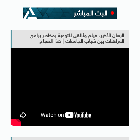
الرهان الأخير، فيلم وثائقى للتوعية بمخاطر برامج
المراهنات بين شباب الجامعات | هذا الصباح