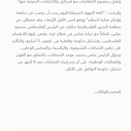
وتقبل بمجموع الاتفاقيات مع اسرائيل والالتزامات المترتبة عنها”.
وأردفت : “كافة الجهود المبذولة اليوم يجب أن تنصب فى متابعة
وإنجاح عملية السلام” ووقع أمس الأول الأربعاء، وفد فصائلى من
منظمة التحرير الفلسطينية مكلف من الرئيس الفلسطينى محمود
عباس، اتفاقاً مع حركة حماس فى قطاع غزة، يقضى بإنهاء الانقسام
الفلسطينى، وتشكيل حكومة توافقية فى غضون 5 أسابيع، والتأكيد
على تزامن الانتخابات التشريعية، والرئاسية، والمجلس الوطنى،
ويخوّل الرئيس عباس بتحديد موعد الانتخابات، بالتشاور مع القوى
والفعاليات الوطنية، على أن يتم إجراء الانتخابات بعد 6 أشهر من
تشكيل حكومة التوافق على الأقل.
المصدر:الوكالات