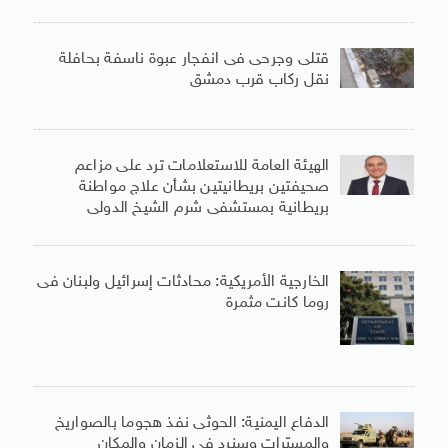
قتلى وجرحى فى انفجار عبوة ناسفة بحافلة
نقل ركاب قرب دمشق
الهيئة العامة للاستعلامات ترد على مزاعم
صحيفتين بريطانيتين بشأن علاج مواطنة
بريطانية بمستشفى شرم الشيخ الدولى
الخارجية الأمريكية: محادثات إسرائيل ولبنان فى
روما كانت مثمرة
الدفاع اليمنية: الحوثى نفذ هجوما بالصواريخ
والمسيّرات وسنرد فى الزمان والمكان