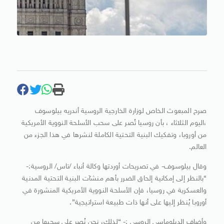
صرح المبعوث الخاص لوزارة الخارجية الروسية أندريه بيلوسوف
،اليوم الثلاثاء ، بأن روسيا تُصر على سحب الأسلحة النووية الأمريكية
من أوروبا، وتفكيك البنية التحتية الكاملة لنشرها في هذا الجزء من
العالم.
وقال بيلوسوف- في تصريحات أوردتها وكالة أنباء /تاس/ الروسية:-
“بالنظر إلى إمكانية إلحاق الضرر بأهم منشآت البنية التحتية المدنية
والعسكرية في روسيا، فإن الأسلحة النووية الأمريكية المنشورة في
أوروبا يُنظر إليها على أنها ذات طبيعة استراتيجية”.
وأضاف الدبلوماسي الروسي :- “لذلك، نحن نُصر على سحبها من