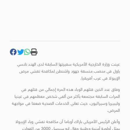
عينت وزارة الخارجية الأمريكية سفيرتها السابقة لدى الهند نانسي
باول في منصب منسقة جهود واشنطن لمكافحة تفشي مرض
الإيبولا في غرب أفريقيا.
وفاق عدد الذين قتلهم الوباء هذه المرة إجمالي من قتلهم في
المرات السابقة مجتمعة بأكثر من ألفي شخص معظمهم في غينيا
وليبيريا وسيراليون، حيث تعاني الخدمات الصحية ضعفا في مواجهة
المرض.
وأعلن الرئيس الأمريكي باراك أوباما أن مكافحة تفشي وباء الإيبولا
يمثل أولوية أمنية وطنية وقال إنه سيرسل 3000 من القوات