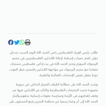
طالب رئيس الوزراء الفلسطيني رامي الحمد الله اليوم السبت بتدخل
دولي لفتح ممرات إنسانية لإغاثة اللاجئين الفلسطينيين في مخيم
اليرموك السوري.وحذر الحمد الله في بث إذاعي فلسطيني مشترك
تضامنا مع مخيم اليرموك من مواجهة اللاجئين بالمخيم خطر الموت
جوعا بفعل نقص الإمدادات الغذائية والطبية.
وشدد الحمد الله على مطالبة أطراف الصراع الداخلي في سورية
بضرورة تحييد المخيمات الفلسطينية والنأي عن اللاجئين فيها عبر
وقف إقحامهم في الأزمة وممارسة عقوبات إنسانية بحقهم.وأشار
الحمد الله إلى أن وفدا رسميا من منظمة التحرير رفيع المستوى على