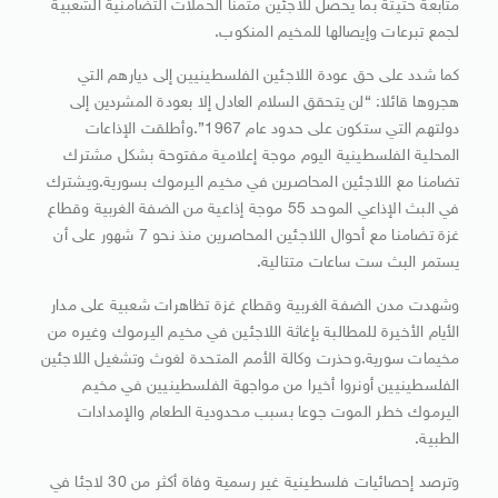
متابعة حثيثة بما يحصل للاجئين مثمنا الحملات التضامنية الشعبية
لجمع تبرعات وإيصالها للمخيم المنكوب.
كما شدد على حق عودة اللاجئين الفلسطينيين إلى ديارهم التي
هجروها قائلا: “لن يتحقق السلام العادل إلا بعودة المشردين إلى
دولتهم التي ستكون على حدود عام 1967”.وأطلقت الإذاعات
المحلية الفلسطينية اليوم موجة إعلامية مفتوحة بشكل مشترك
تضامنا مع اللاجئين المحاصرين في مخيم اليرموك بسورية.ويشترك
في البث الإذاعي الموحد 55 موجة إذاعية من الضفة الغربية وقطاع
غزة تضامنا مع أحوال اللاجئين المحاصرين منذ نحو 7 شهور على أن
يستمر البث ست ساعات متتالية.
وشهدت مدن الضفة الغربية وقطاع غزة تظاهرات شعبية على مدار
الأيام الأخيرة للمطالبة بإغاثة اللاجئين في مخيم اليرموك وغيره من
مخيمات سورية.وحذرت وكالة الأمم المتحدة لغوث وتشغيل اللاجئين
الفلسطينيين أونروا أخيرا من مواجهة الفلسطينيين في مخيم
اليرموك خطر الموت جوعا بسبب محدودية الطعام والإمدادات
الطبية.
وترصد إحصائيات فلسطينية غير رسمية وفاة أكثر من 30 لاجئا في