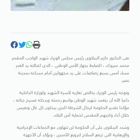
نعى الدكتور حازم الببلاوى رئيس مجلس الوزراء شهيد الواجب المقدم
محمد مبروك ، الضابط بجهاز الأمن الوطني ، الذى اغتالته يد الغدر
مساء أمس بسبع رصاصات على يد مجهولين أمام مسكنه بمدينة
نصر.
وتوجه رئيس الوزراء بخالص تعازيه لأسرة الشهيد ولوزارة الداخلية
داعيا الله أن يتغمد شهيد الوطن بواسع رحمته ويدخله فسيح جناته ،
مؤكدا تقدير الحكومة لرجال الشرطة الذين يبذلون كل غال ونفيس
خلال أداء واجبهم المقدس لحماية أمن البلاد.
وشدد الببلاوى على أن الحكومة لن تتهاون مع الجماعات الإجرامية
والإرهابية التي ترفع السلاح لترويع الآمنين ، ويؤكد أن الأجهزة