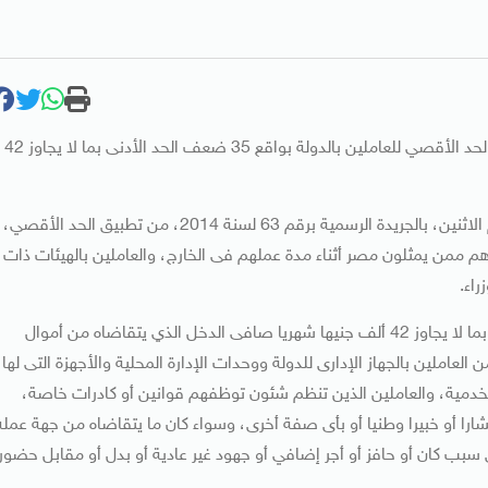
أصدر الدكتور حازم الببلاوى رئيس مجلس الوزراء قرارا بتطبيق الحد الأقصي للعاملين بالدولة بواقع 35 ضعف الحد الأدنى بما لا يجاوز 42
واستثنى القرار الصادر بتاريخ أمس الأحد والمنشور بعدد، اليوم الاثنين، بالجريدة الرسمية برقم 63 لسنة 2014، من تطبيق الحد الأقصي،
هم ممن يمثلون مصر أثناء مدة عملهم فى الخارج، والعاملين بالهيئات ذات
اء.
ونص القرار علي أنه لا يجوز أن يزيد علي 35 مثل الحد الأدنى وبما لا يجاوز 42 ألف جنيها شهريا صافى الدخل الذي يتقاضاه من أموال
لعاملين بالجهاز الإدارى للدولة ووحدات الإدارة المحلية والأجهزة التى لها
الخدمية، والعاملين الذين تنظم شئون توظفهم قوانين أو كادرات خاصة،
ارا أو خبيرا وطنيا أو بأى صفة أخرى، وسواء كان ما يتقاضاه من جهة عمله
سبب كان أو حافز أو أجر إضافي أو جهود غير عادية أو بدل أو مقابل حضور