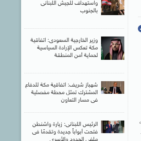
واستهداف للجيش اللبنانى
بالجنوب
وزير الخارجية السعودى: اتفاقية
مكة تعكس الإرادة السياسية
لحماية أمن المنطقة
شهباز شريف: اتفاقية مكة للدفاع
المشترك تمثل محطة مفصلية
فى مسار التعاون
الرئيس اللبنانى: زيارة واشنطن
فتحت أبواباً جديدة وتقدمًا فى
ملفي الحدود والأسرى