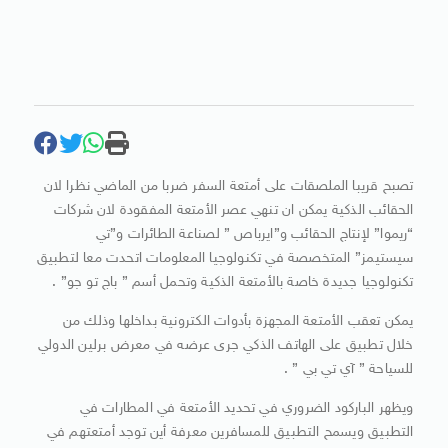
تصبح قريبا الملصقات على أمتعة السفر ضربا من الماضي نظرا لان
الحقائب الذكية يمكن ان تنهي عصر الأمتعة المفقودة لان شركات
“ريموا” لإنتاج الحقائب و”ايرباص ” لصناعة الطائرات و”تي
سيستيمز” المتخصصة في تكنولوجيا المعلومات اتحدت معا لتطبيق
تكنولوجيا جديدة خاصة بالأمتعة الذكية وتحمل أسم ” باج تو جو” .
يمكن تعقب الأمتعة المجهزة بأدوات الكترونية بداخلها وذلك من
خلال تطبيق على الهاتف الذكي جرى عرضه في معرض برلين الدولي
للسياحة ” آي تي بي ” .
ويظهر الباركود الضروري في تحديد الأمتعة في المطارات في
التطبيق ويسمح التطبيق للمسافرين معرفة أين توجد أمتعتهم في